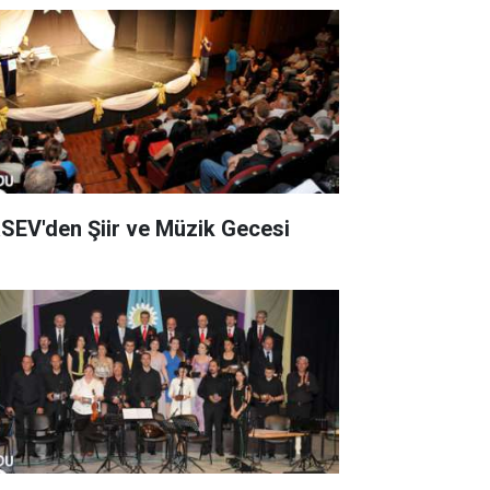
ORSEV'den Şiir ve Müzik Gecesi