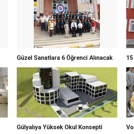
Güzel Sanatlara 6 Öğrenci Alınacak
15
Gülyalıya Yüksek Okul Konsepti
Vo