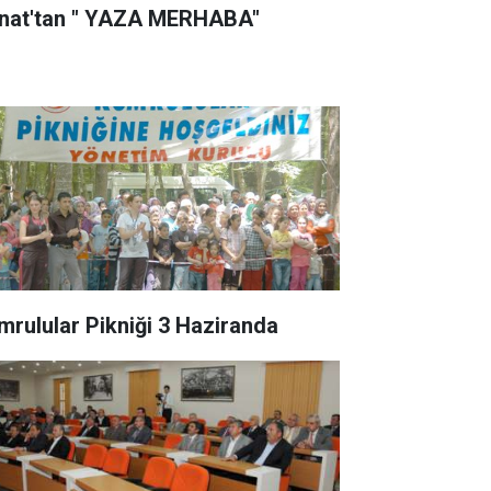
nat'tan " YAZA MERHABA"
mrulular Pikniği 3 Haziranda