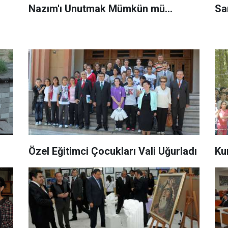
Nazım'ı Unutmak Mümkün mü...
Sa
Özel Eğitimci Çocukları Vali Uğurladı
Ku