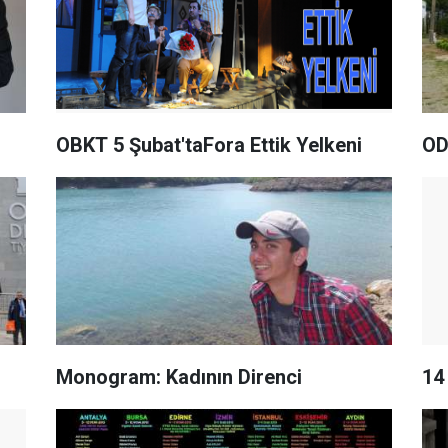
OBKT 5 Şubat'taFora Ettik Yelkeni
OD
Monogram: Kadının Direnci
14