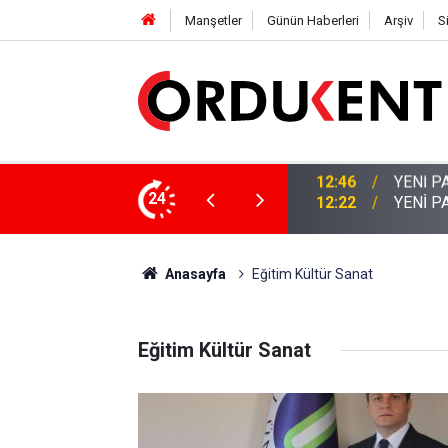
Manşetler
Günün Haberleri
Arşiv
S
 KİŞİLİK KURUCU KADROSU AÇIKLANDI
24
12:22
YENİ P
Anasayfa
Eğitim Kültür Sanat
Eğitim Kültür Sanat