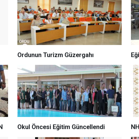
Ordunun Turizm Güzergahı
Eğ

Okul Öncesi Eğitim Güncellendi
NH