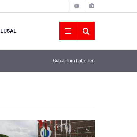
ULUSAL
09:09
ORDU ASKF’DEN İŞ DÜNYASINA AMATÖR SPO
Günün tüm
haberleri