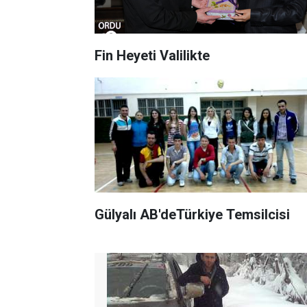
Fin Heyeti Valilikte
Gülyalı AB'deTürkiye Temsilcisi