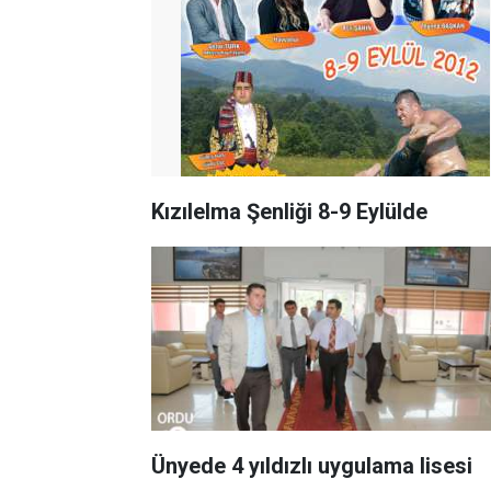
Kızılelma Şenliği 8-9 Eylülde
Ünyede 4 yıldızlı uygulama lisesi