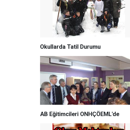
Okullarda Tatil Durumu
AB Eğitimcileri ONHÇÖEML'de