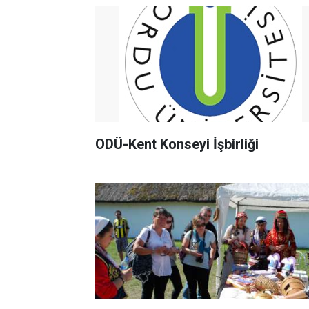
ODÜ-Kent Konseyi İşbirliği