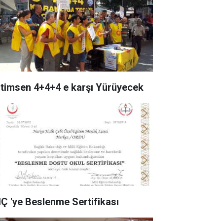
itimsen 4+4+4 e karşı Yürüyecek
Ç 'ye Beslenme Sertifikası