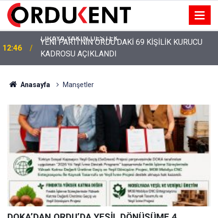
YENİ PARTİ’NİN ORDU’DAKİ 69 KİŞİLİK KURUCU
12:46
KADROSU AÇIKLANDI
Anasayfa
Manşetler
DOKA’DAN ORDU’DA YEŞİL DÖNÜŞÜME 4