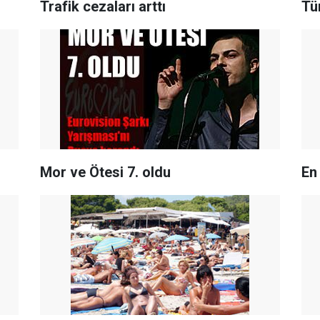
Trafik cezaları arttı
T
Mor ve Ötesi 7. oldu
En