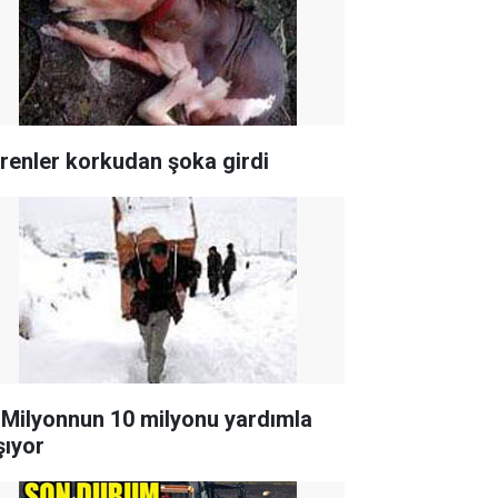
renler korkudan şoka girdi
 Milyonnun 10 milyonu yardımla
şıyor