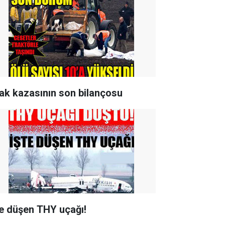
ak kazasının son bilançosu
te düşen THY uçağı!