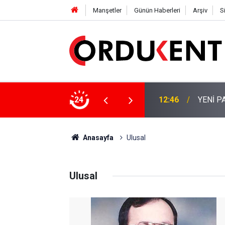
Manşetler
Günün Haberleri
Arşiv
S
 KİŞİLİK KURUCU KADROSU AÇIKLANDI
24
12:22
YENİ P
Anasayfa
Ulusal
Ulusal