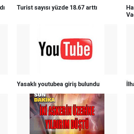
dı
Turist sayısı yüzde 18.67 arttı
Ha
Va
Yasaklı youtubea giriş bulundu
İl