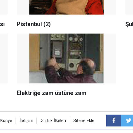
sı
Pistanbul (2)
Şu
Elektriğe zam üstüne zam
Künye
İletişim
Gizlilik İlkeleri
Sitene Ekle