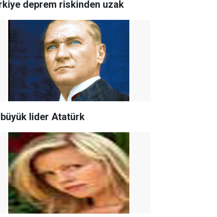
ürkiye deprem riskinden uzak
 büyük lider Atatürk