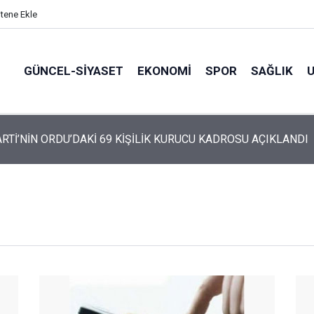
itene Ekle
GÜNCEL-SIYASET
EKONOMI
SPOR
SAĞLIK
ARTİ ALTINORDU’DA KURUCU YÖNETİMİNİ AÇIKLADI