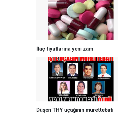
İlaç fiyatlarına yeni zam
Düşen THY uçağının mürettebatı