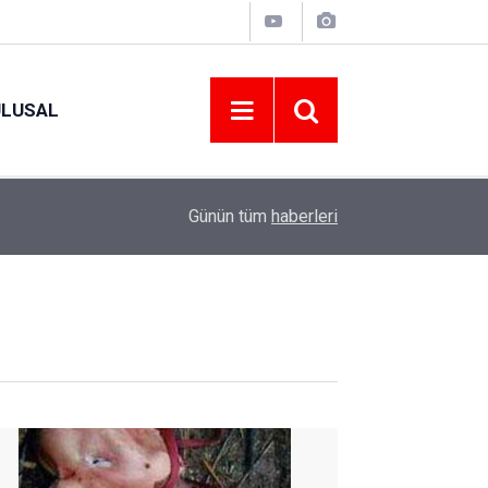
ULUSAL
09:09
ORDU ASKF’DEN İŞ DÜNYASINA AMATÖR SPO
Günün tüm
haberleri