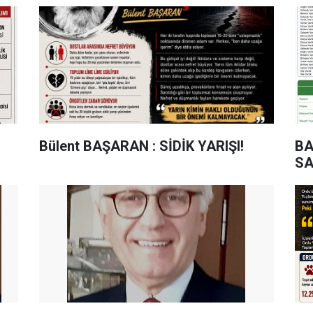
KAYIP BELLEĞİ
Bülent BAŞARAN : SİDİK YARIŞI!
BA
SA