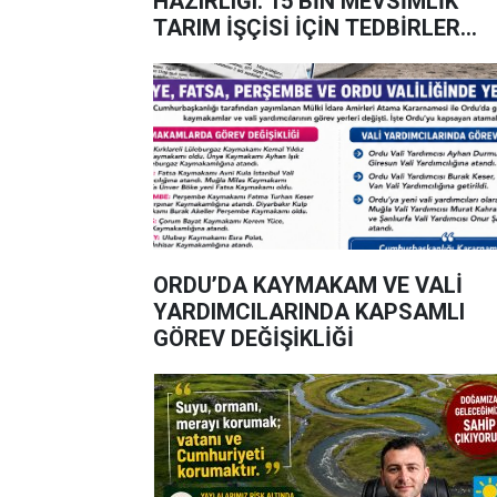
HAZIRLIĞI: 15 BİN MEVSİMLİK
TARIM İŞÇİSİ İÇİN TEDBİRLER
MASAYA YATIRILDI
ORDU’DA KAYMAKAM VE VALİ
YARDIMCILARINDA KAPSAMLI
GÖREV DEĞİŞİKLİĞİ