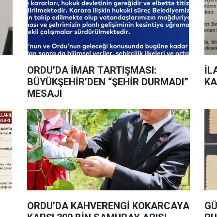
ORDU’DA İMAR TARTIŞMASI:
İL
BÜYÜKŞEHİR’DEN “ŞEHİR DURMADI”
KA
MESAJI
ORDU’DA KAHVERENGİ KOKARCAYA
GÜ