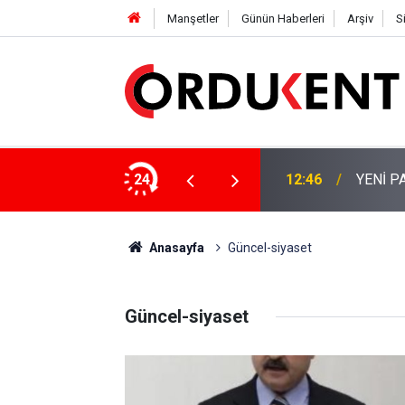
Manşetler
Günün Haberleri
Arşiv
S
NÜŞÜME 4 MİLYON LİRAYA YAKIN DESTEK
24
12:46
YENİ P
Anasayfa
Güncel-siyaset
Güncel-siyaset