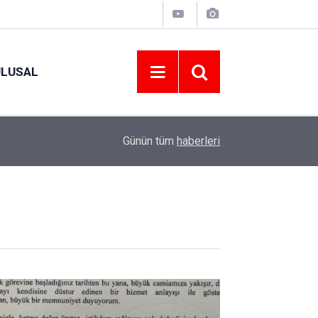
ULUSAL
12:22
YENİ PARTİ ALTINORDU’DA KURUCU YÖNETİMİ
Günün tüm
haberleri