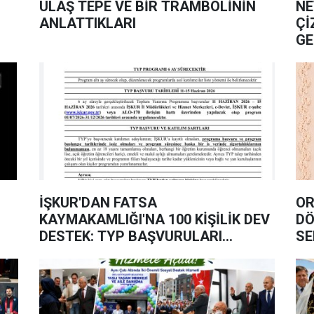
ULAŞ TEPE VE BİR TRAMBOLİNİN
NE
ANLATTIKLARI
Çİ
GE
İŞKUR'DAN FATSA
OR
KAYMAKAMLIĞI'NA 100 KİŞİLİK DEV
DÖ
DESTEK: TYP BAŞVURULARI
SE
BAŞLADI!