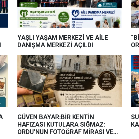
YAŞLI YAŞAM MERKEZİ VE AİLE
“B
I
DANIŞMA MERKEZİ AÇILDI
OR
A
GÜVEN BAYAR:BİR KENTİN
SU
HAFIZASI KUTULARA SIĞMAZ:
KA
ORDU’NUN FOTOĞRAF MİRASI VE