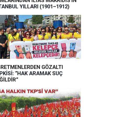
MLARINDAN İLİAS MAKRİDİS'İN
TANBUL YILLARI (1901–1912)
RETMENLERDEN GÖZALTI
PKİSİ: “HAK ARAMAK SUÇ
ĞİLDİR”