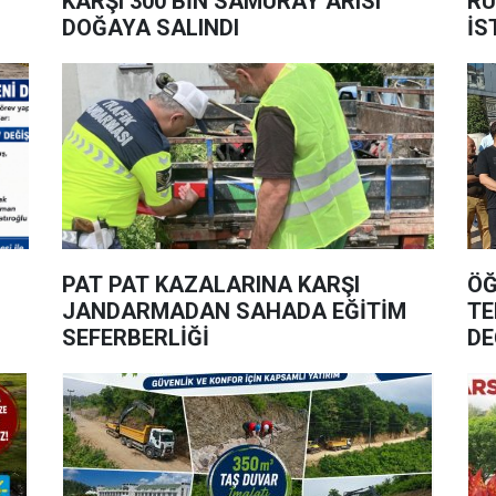
KARŞI 300 BİN SAMURAY ARISI
RU
DOĞAYA SALINDI
İS
PAT PAT KAZALARINA KARŞI
ÖĞ
JANDARMADAN SAHADA EĞİTİM
TE
SEFERBERLİĞİ
DE