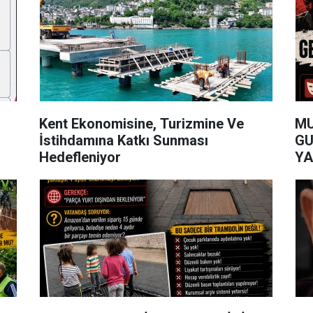
Kent Ekonomisine, Turizmine Ve
MU
İstihdamına Katkı Sunması
GU
Hedefleniyor
YA
AÇ