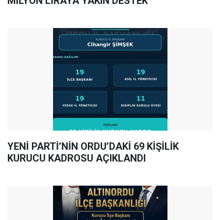
MİLYON LİRAYA YAKIN DESTEK
YENİ PARTİ’NİN ORDU’DAKİ 69 KİŞİLİK
KURUCU KADROSU AÇIKLANDI