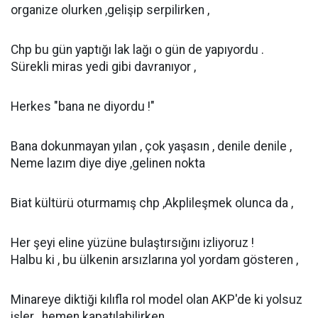
organize olurken ,gelişip serpilirken ,
Chp bu gün yaptığı lak lağı o gün de yapıyordu .
Sürekli miras yedi gibi davranıyor ,
Herkes "bana ne diyordu !"
Bana dokunmayan yılan , çok yaşasın , denile denile ,
Neme lazım diye diye ,gelinen nokta
Biat kültürü oturmamış chp ,Akplileşmek olunca da ,
Her şeyi eline yüzüne bulaştırsığını izliyoruz !
Halbu ki , bu ülkenin arsızlarına yol yordam gösteren ,
Minareye diktiği kılıfla rol model olan AKP'de ki yolsuz
işler , hemen kapatılabilirken ,