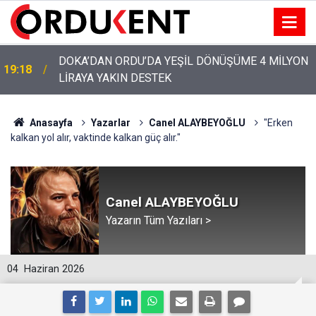
YENİ PARTİ’NİN ORDU’DAKİ 69 KİŞİLİK KURUCU
12:46
KADROSU AÇIKLANDI
Anasayfa
Yazarlar
Canel ALAYBEYOĞLU
"Erken
kalkan yol alır, vaktinde kalkan güç alır."
Canel ALAYBEYOĞLU
Yazarın Tüm Yazıları >
04
Haziran 2026