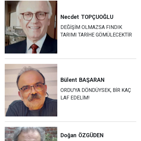
Necdet
TOPÇUOĞLU
DEĞİŞİM OLMAZSA FINDIK
TARIMI TARİHE GÖMÜLECEKTİR
Bülent
BAŞARAN
ORDU'YA DÖNDÜYSEK, BİR KAÇ
LAF EDELİM!
Doğan
ÖZGÜDEN