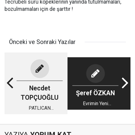
Tecrübeli sürü köpeklerinin yanında tutulmamaları,
bozulmamaları için de şarttır !
Önceki ve Sonraki Yazılar
Necdet
Şeref ÖZKAN
TOPÇUOĞLU
Evrimin Yeni
PATLICAN
Halkasının Ürünü
DALKAVUKLARI
Yapay Zeka ve
İnsanlığın Geleceği
YAZIYA
YORUM KAT