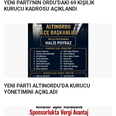
YENİ PARTİ’NİN ORDU’DAKİ 69 KİŞİLİK
KURUCU KADROSU AÇIKLANDI
YENİ PARTİ ALTINORDU’DA KURUCU
YÖNETİMİNİ AÇIKLADI