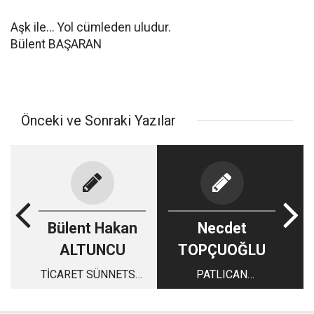
Aşk ile... Yol cümleden uludur.
Bülent BAŞARAN
Önceki ve Sonraki Yazılar
Bülent Hakan
Necdet
ALTUNCU
TOPÇUOĞLU
TİCARET SÜNNETSE,
PATLICAN
SEVAPSA; EMEK
DALKAVUKLARI
NEDİR?