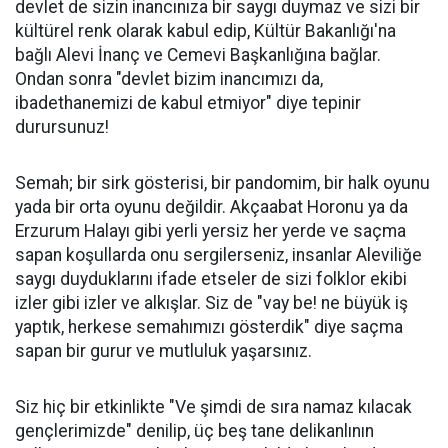
devlet de sizin inancınıza bir saygı duymaz ve sizi bir
kültürel renk olarak kabul edip, Kültür Bakanlığı'na
bağlı Alevi İnanç ve Cemevi Başkanlığına bağlar.
Ondan sonra "devlet bizim inancımızı da,
ibadethanemizi de kabul etmiyor" diye tepinir
durursunuz!
Semah; bir sirk gösterisi, bir pandomim, bir halk oyunu
yada bir orta oyunu değildir. Akçaabat Horonu ya da
Erzurum Halayı gibi yerli yersiz her yerde ve saçma
sapan koşullarda onu sergilerseniz, insanlar Aleviliğe
saygı duyduklarını ifade etseler de sizi folklor ekibi
izler gibi izler ve alkışlar. Siz de "vay be! ne büyük iş
yaptık, herkese semahımızı gösterdik" diye saçma
sapan bir gurur ve mutluluk yaşarsınız.
Siz hiç bir etkinlikte "Ve şimdi de sıra namaz kılacak
gençlerimizde" denilip, üç beş tane delikanlının