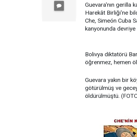
Guevara'nın gerilla 
Harekât Birliği'ne bi
Che, Simeón Cuba Sar
kanyonunda devriye 
Bolivya diktatörü Ba
öğrenmez, hemen öld
Guevara yakın bir kö
götürülmüş ve gecey
öldürülmüştü. (FOT