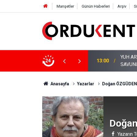
Manşetler
Günün Haberleri
Arşiv
S
24
11:53
ORDU’N
Anasayfa
Yazarlar
Doğan ÖZGÜDEN
Doğa
Yazarın T