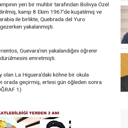
kampının yeri bir muhbir tarafından Bolivya Özel
ldirilmiş, kamp 8 Ekim 1967'de kuşatılmış ve
abia ile birlikte, Quebrada del Yuro
gezerken yakalanmıştı.
rrientos, Guevara'nın yakalandığını öğrenir
ürülmesini emretmişti.
y olan La Higuera'daki köhne bir okula
i orada geçirmiş, ertesi gün öğleden sonra
OĞRAF 1)