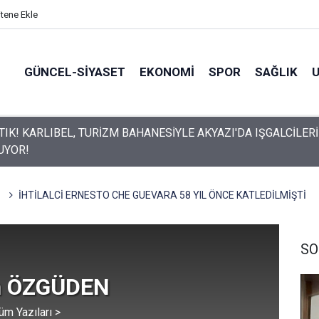
itene Ekle
GÜNCEL-SIYASET
EKONOMI
SPOR
SAĞLIK
UN HAFTALIK GÜVENLİK RAPORU AÇIKLANDI
İHTİLALCİ ERNESTO CHE GUEVARA 58 YIL ÖNCE KATLEDİLMİŞTİ
SO
n ÖZGÜDEN
üm Yazıları >