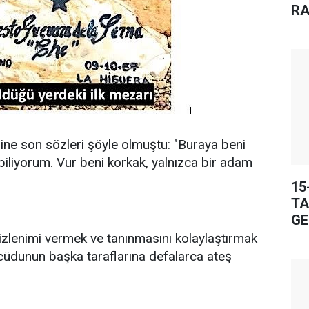
RA
line son sözleri şöyle olmuştu: "Buraya beni
biliyorum. Vur beni korkak, yalnızca bir adam
15
TA
GE
zlenimi vermek ve tanınmasını kolaylaştırmak
ücüdunun başka taraflarına defalarca ateş