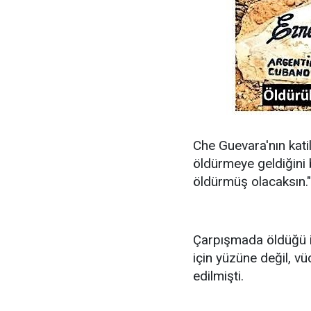
Che Guevara'nın kati
öldürmeye geldiğini 
öldürmüş olacaksın."
Çarpışmada öldüğü i
için yüzüne değil, v
edilmişti.