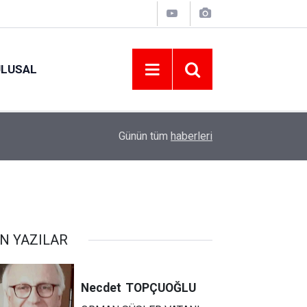
ULUSAL
10:46
15-16 AĞUSTOS 2026 TARİHLERİNDE GERÇEK
Günün tüm
haberleri
N YAZILAR
Necdet
TOPÇUOĞLU