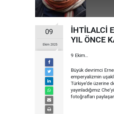
İHTİLALCİ
09
YIL ÖNCE K
Ekim 2025
9 Ekim...
Büyük devrimci Erne
emperyalizmin uşakla
Türkiye'de üzerine d
yayınladığımız Che'yi
fotoğrafları paylaşa