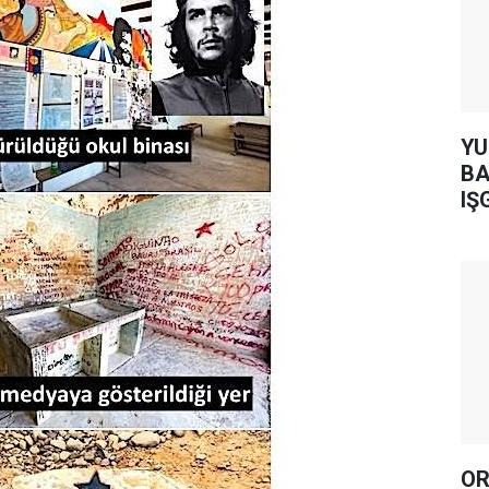
YUH AR
BA
IŞ
OR