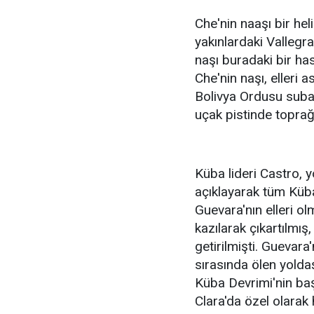
Che'nin naaşı bir hel
yakınlardaki Vallegr
naşı buradaki bir h
Che'nin naşı, elleri 
Bolivya Ordusu subay
uçak pistinde topra
Küba lideri Castro, 
açıklayarak tüm Küba
Guevara'nın elleri o
kazılarak çıkartılmış
getirilmişti. Guevara'n
sırasında ölen yoldaş
Küba Devrimi'nin baş
Clara'da özel olarak