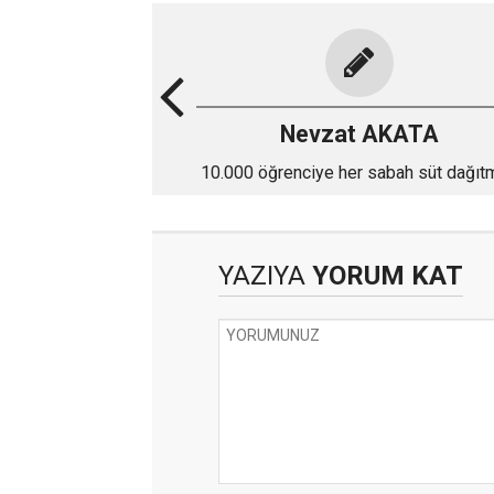
Nevzat AKATA
10.000 öğrenciye her sabah süt dağıt
için kaç personel kullandığını aciklasa
"EL PARASI İLE HOVARDALIK !"
YAZIYA
YORUM KAT