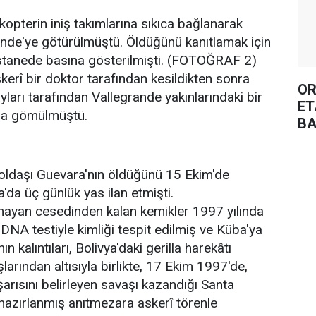
ikopterin iniş takımlarına sıkıca bağlanarak
ande'ye götürülmüştü. Öldüğünü kanıtlamak için
astanede basına gösterilmişti. (FOTOĞRAF 2)
askerî bir doktor tarafından kesildikten sonra
OR
ları tarafından Vallegrande yakınlarındaki bir
ET
ğa gömülmüştü.
BA
yoldaşı Guevara'nın öldüğünü 15 Ekim'de
'da üç günlük yas ilan etmişti.
lmayan cesedinden kalan kemikler 1997 yılında
, DNA testiyle kimliği tespit edilmiş ve Küba'ya
ın kalıntıları, Bolivya'daki gerilla harekâtı
larından altısıyla birlikte, 17 Ekim 1997'de,
arısını belirleyen savaşı kazandığı Santa
 hazırlanmış anıtmezara askerî törenle