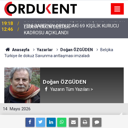
YENİ PARTİ’NİN ORDU’DAKİ 69 KİŞİLİK KURUCU
12:46
KADROSU AÇIKLANDI
Anasayfa
Yazarlar
Doğan ÖZGÜDEN
Belçika
Türkiye ile dokuz Savunma antlaşması imzaladı
Doğan ÖZGÜDEN
Yazarın Tüm Yazıları >
14
Mayıs 2026