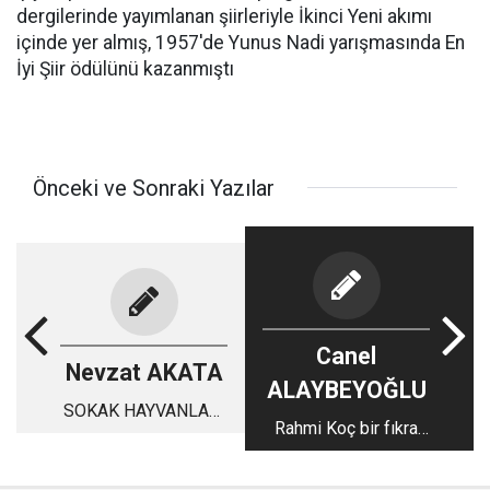
dergilerinde yayımlanan şiirleriyle İkinci Yeni akımı
içinde yer almış, 1957'de Yunus Nadi yarışmasında En
İyi Şiir ödülünü kazanmıştı
Önceki ve Sonraki Yazılar
Canel
Nevzat AKATA
ALAYBEYOĞLU
SOKAK HAYVANLARI
Rahmi Koç bir fıkra
DEĞİL,
anlattı , Ülke yangın
VİCDANLARIMIZ
yeri !
TOPLANIYOR!