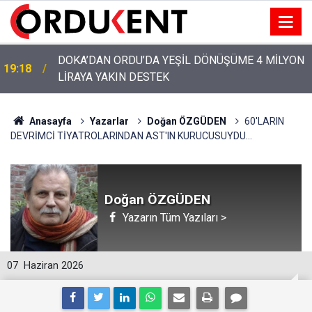
YENİ PARTİ’NİN ORDU’DAKİ 69 KİŞİLİK KURUCU
12:46
KADROSU AÇIKLANDI
Anasayfa
Yazarlar
Doğan ÖZGÜDEN
60'LARIN
DEVRİMCİ TİYATROLARINDAN AST'IN KURUCUSUYDU...
Doğan ÖZGÜDEN
Yazarın Tüm Yazıları >
07
Haziran 2026