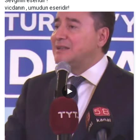
Sevginin eseridir !
vicdanın , umudun eseridir!