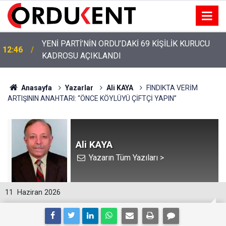
YENİ PARTİ ALTINORDU’DA KURUCU YÖNETİMİNİ
12:22
AÇIKLADI
Anasayfa
Yazarlar
Ali KAYA
FINDIKTA VERİM
ARTIŞININ ANAHTARI: “ÖNCE KÖYLÜYÜ ÇİFTÇİ YAPIN”
Ali KAYA
Yazarın Tüm Yazıları >
11
Haziran 2026