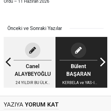
Ordu – 11 Haziran 2026
Önceki ve Sonraki Yazılar
Canel
Bülent
ALAYBEYOĞLU
BAŞARAN
24 YILDIR BU ÜLKE
KERBELA ve YAS-I
KAOSLARLA ,
MATEM ORUCU
SİMGELERLE ,
ALGILARLA YAŞIYOR
YAZIYA
YORUM KAT
...