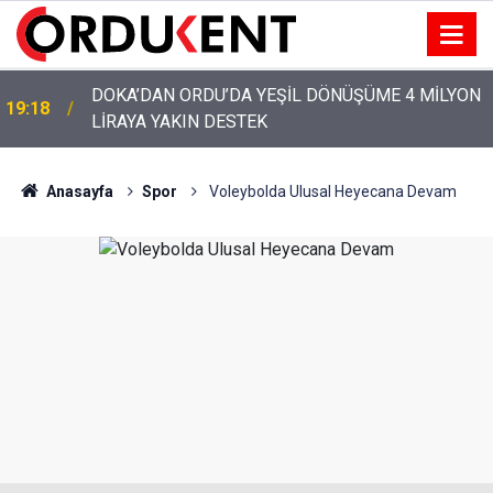
YENİ PARTİ’NİN ORDU’DAKİ 69 KİŞİLİK KURUCU
12:46
KADROSU AÇIKLANDI
Anasayfa
Spor
Voleybolda Ulusal Heyecana Devam