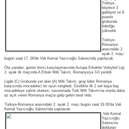
Türkiye,
böylece 3
galibiyet ve 9
puanla
grubunda
liderliğe
yükseldi.
Türkiye-
Romanya
arasındaki 2.
ayak 2. maçı
bugün saat 17. 00'de Vali Kemal Yazıcıoğlu Salonu'nda yapılacak.
Öte yandan, günün ikinci karşılaşmasında Avrupa Erkekler Voleybol Ligi
2. ayak ilk maçında A Erkek Milli Takım, Romanya'ya 3-0 yenildi.
Ligde (C) Grubunda yer alan (A) Milli Takım, grup lideri Romanya
karşısında mücadeleci bir oyun sergiledi. Özellikle ilk 2 set başa baş
mücadeleye sahne olurken, savunmada Türk Milli Takımı'na oranla daha
az açık veren Romanya maçta galip gelen taraf oldu.
Türkiye-Romanya arasındaki 2. ayak 2. maçı bugün saat 19.30'da Vali
Kemal Yazıcıoğlu Salonu'nda yapılacak.
Vali Kemal
Yazıcıoğlu
Salonu'nu
dolduran