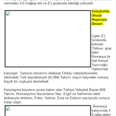
vermeden 3-0 mağlup etti ve (C) grubunda liderliğe yükseldi.
Voleybolda
Ulusal
Heyecana
Devam
Ligde (C)
Grubunda
bulunan
Türkiye, grup
lideri
Romanya ile
Vali Kemal
Yazıcıoğlu
Salonu'nda
karşılaştı. Salonun tamamını dolduran Ordulu voleybolseverler,
ellerindeki Türk bayraklarıyla (A) Milli Takım'ı maçın başından sonuna
büyük bir coşkuyla destekledi.
Karşılaşma boyunca oyuna hakim olan Türkiye Voleybol Bayan Milli
Takımı, Romanya'nın hücumlarını Naz, Ergül ve Selime'nin etkili
bloklarıyla eritirken, Polen, Selime, Esra ve Eda'nın sayılarıyla sonuca
kolay ulaştı.
Romanya
karşısında 3-
0 galip gelen