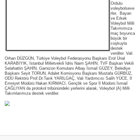
Ordulu
voleybolseve
rler, Bayan
ve Erkek
Voleybol Milli
Takımımıza
maç boyunca
büyük bir
coşkuyla
destek
verdiler. Vali
Orhan DÜZGÜN, Türkiye Voleybol Federasyonu Başkanı Erol Ünal
KARABIYIK, İstanbul Milletvekili İdris Naim ŞAHİN, TVF Başkan Vekili
Selahattin ŞAHİN, Garnizon Komutanı Albay İsmail GÜZEY, Belediye
Başkanı Seyit TORUN, Adalet Komisyonu Başkanı Mustafa GÜRBÜZ,
ODÜ Rektörü Prof.Dr.Tarık YARILGAÇ, Vali Yardımcısı Salih YÜCE, İl
Emniyet Müdürü Hakan KIRMACI, Gençlik ve Spor İl Müdürü İsmail
ÇAĞLIYAN da protokol tribünündeki yerlerini alarak, Voleybol (A) Milli
Takımlarımıza destek verdiler.