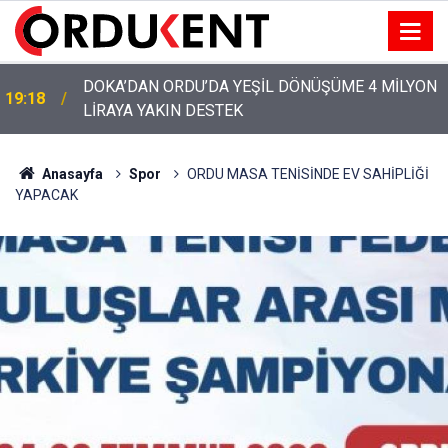
YENİ PARTİ’NİN ORDU’DAKİ 69 KİŞİLİK KURUCU
12:46
KADROSU AÇIKLANDI
Anasayfa
Spor
ORDU MASA TENİSİNDE EV SAHİPLİĞİ
YAPACAK