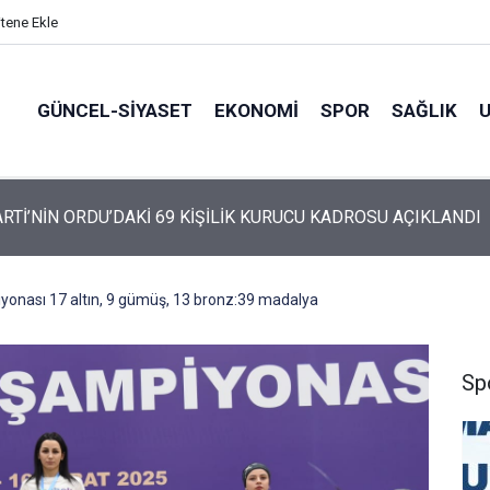
itene Ekle
GÜNCEL-SIYASET
EKONOMI
SPOR
SAĞLIK
ARTİ’NİN ORDU’DAKİ 69 KİŞİLİK KURUCU KADROSU AÇIKLANDI
onası 17 altın, 9 gümüş, 13 bronz:39 madalya
Sp