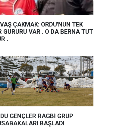
Ş ÇAKMAK: ORDU'NUN TEK
R GURURU VAR . O DA BERNA TUT
UR .
DU GENÇLER RAGBİ GRUP
SABAKALARI BAŞLADI