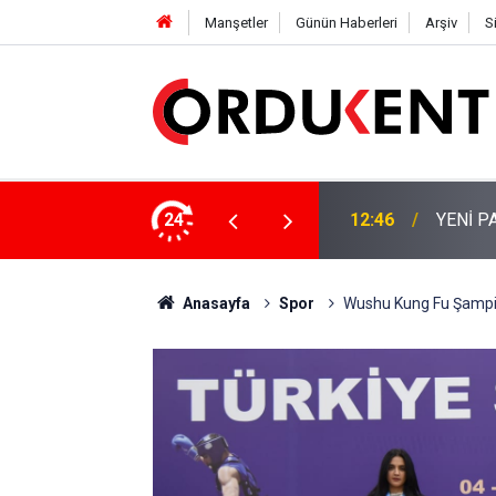
Manşetler
Günün Haberleri
Arşiv
S
NÜŞÜME 4 MİLYON LİRAYA YAKIN DESTEK
24
12:46
YENİ P
Anasayfa
Spor
Wushu Kung Fu Şampiy