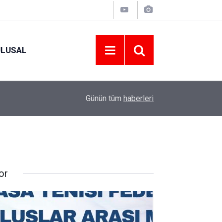
ULUSAL
12:22
YENİ PARTİ ALTINORDU’DA KURUCU YÖNETİMİ
Günün tüm
haberleri
or