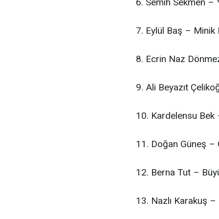
6. Semih Sekmen – Yı
7. Eylül Baş – Minik
8. Ecrin Naz Dönmez
9. Ali Beyazıt Çelik
10. Kardelensu Bek 
11. Doğan Güneş – G
12. Berna Tut – Büy
13. Nazlı Karakuş –