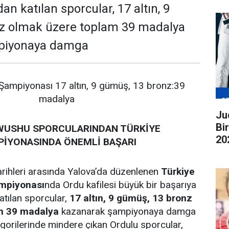
dan katılan sporcular, 17 altın, 9
z olmak üzere toplam 39 madalya
piyonaya damga
ampiyonası 17 altın, 9 gümüş, 13 bronz:39
madalya
Judo G
Bi
WUSHU SPORCULARINDAN TÜRKİYE
20
İYONASINDA ÖNEMLİ BAŞARI
ge
rihleri arasında Yalova’da düzenlenen
Türkiye
mpiyonası
nda Ordu kafilesi büyük bir başarıya
atılan sporcular,
17 altın, 9 gümüş, 13 bronz
m 39 madalya
kazanarak şampiyonaya damga
egorilerinde mindere çıkan Ordulu sporcular,