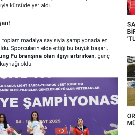
yla kürsüde yer aldı.
arı!
SAVA
Bİ
'T
ğı toplam madalya sayısıyla şampiyonada en
 oldu. Sporcuların elde ettiği bu büyük başarı,
g Fu branşına olan ilgiyi artırırken
, genç
kaynağı oldu.
OR
MÜ