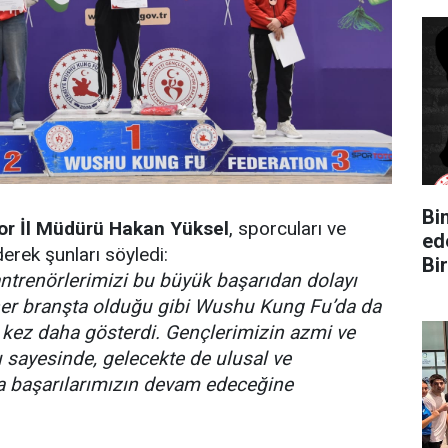
Bin Yüz 
or İl Müdürü Hakan Yüksel
, sporcuları ve
ed
derek şunları söyledi:
Bir
antrenörlerimizi bu büyük başarıdan dolayı
her branşta olduğu gibi Wushu Kung Fu’da da
r kez daha gösterdi. Gençlerimizin azmi ve
rı sayesinde, gelecekte de ulusal ve
a başarılarımızın devam edeceğine