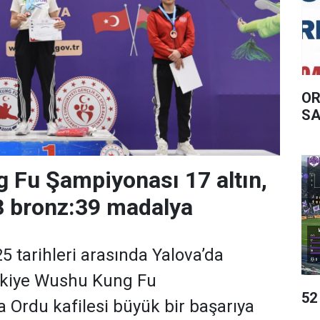
OR
SA
 Fu Şampiyonası 17 altın,
3 bronz:39 madalya
5 tarihleri arasında Yalova’da
rkiye Wushu Kung Fu
52
Ordu kafilesi büyük bir başarıya