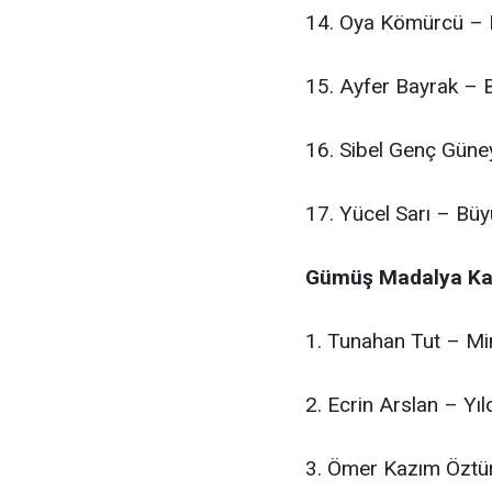
14. Oya Kömürcü – B
15. Ayfer Bayrak – 
16. Sibel Genç Güne
17. Yücel Sarı – Büy
Gümüş Madalya Ka
1. Tunahan Tut – Min
2. Ecrin Arslan – Yı
3. Ömer Kazım Öztür