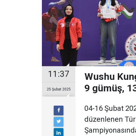
11:37
Wushu Kung
9 gümüş, 1
25 Şubat 2025
04-16 Şubat 202
düzenlenen Tü
Şampiyonasında 