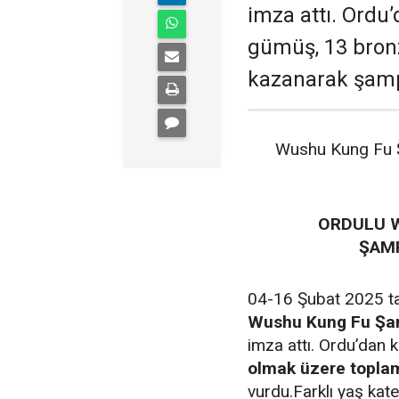
imza attı. Ordu’
gümüş, 13 bron
kazanarak şam
Wushu Kung Fu Ş
ORDULU 
ŞAMP
04-16 Şubat 2025 ta
Wushu Kung Fu Şa
imza attı. Ordu’dan k
olmak üzere topla
vurdu.Farklı yaş kat