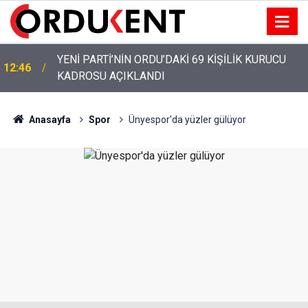
YENİ PARTİ’NİN ORDU’DAKİ 69 KİŞİLİK KURUCU
12:46
KADROSU AÇIKLANDI
YENİ PARTİ ALTINORDU’DA KURUCU YÖNETİMİNİ
12:22
AÇIKLADI
Anasayfa
Spor
Ünyespor'da yüzler gülüyor