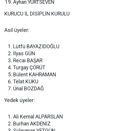
Ayhan YURTSEVEN
KURUCU İL DİSİPLİN KURULU
Asil üyeler:
Lütfü BAYAZIDOĞLU
İlyas GÜN
Recai BAŞAR
Turgay ÇÖRÜT
Bülent KAHRAMAN
Telat KUKU
Ünal BOZDAĞ
Yedek üyeler:
Ali Kemal ALPARSLAN
Burhan AKDENİZ
Süleyman YETGÜN