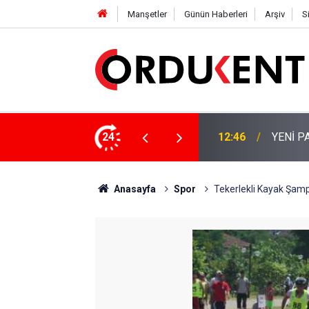
Manşetler
Günün Haberleri
Arşiv
S
NÜŞÜME 4 MİLYON LİRAYA YAKIN DESTEK
24
12:46
YENİ P
Anasayfa
Spor
Tekerlekli Kayak Şampi