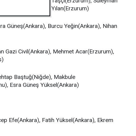
Taşçı(Erzurum), Süleyman
Yılan(Erzurum)
a Güneş(Ankara), Burcu Yeğin(Ankara), Nihan
n Gazi Civil(Ankara), Mehmet Acar(Erzurum),
s)
htap Baştuğ(Niğde), Makbule
nu), Esra Güneş Yüksel(Ankara)
ep Efe(Ankara), Fatih Yüksel(Ankara), Ekrem