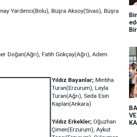
nay Yardımcı(Bolu), Büşra Aksoy(Sivas), Büşra
Bin Yüz 
ed
Bir
r Doğan(Ağrı), Fatih Gökçay(Ağrı), Adem
Yıldız Bayanlar;
Mintiha
Turan(Erzurum), Leyla
Turan(Ağrı), Seda Esin
Kaplan(Ankara)
BA
VE
Yıldız Erkekler;
Oğuzhan
KA
Çimen(Erzurum), Aykut