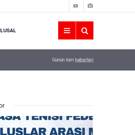
ULUSAL
12:22
YENİ PARTİ ALTINORDU’DA KURUCU YÖNETİMİ
Günün tüm
haberleri
or