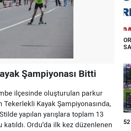
OR
SA
Kayak Şampiyonası Bitti
be ilçesinde oluşturulan parkur
n Tekerlekli Kayak Şampiyonasında,
Stilde yapılan yarışlara toplam 13
52
u katıldı. Ordu'da ilk kez düzenlenen