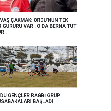
Ş ÇAKMAK: ORDU'NUN TEK
R GURURU VAR . O DA BERNA TUT
UR .
DU GENÇLER RAGBİ GRUP
SABAKALARI BAŞLADI