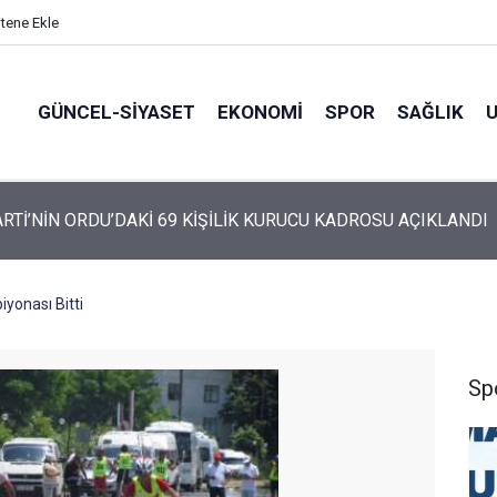
itene Ekle
GÜNCEL-SIYASET
EKONOMI
SPOR
SAĞLIK
ARTİ’NİN ORDU’DAKİ 69 KİŞİLİK KURUCU KADROSU AÇIKLANDI
yonası Bitti
Sp