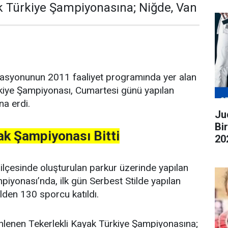
k Türkiye Şampiyonasına; Niğde, Van
asyonunun 2011 faaliyet programında yer alan
rkiye Şampiyonası, Cumartesi günü yapılan
na erdi.
Judo G
Bi
ak Şampiyonası Bitti
20
ge
lçesinde oluşturulan parkur üzerinde yapılan
piyonası’nda, ilk gün Serbest Stilde yapılan
lden 130 sporcu katıldı.
nlenen Tekerlekli Kayak Türkiye Şampiyonasına;