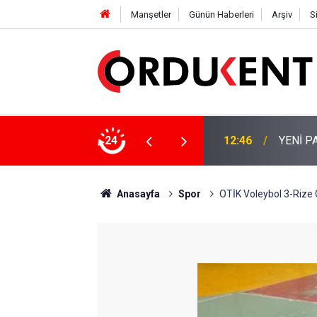
Manşetler
Günün Haberleri
Arşiv
S
 KİŞİLİK KURUCU KADROSU AÇIKLANDI
24
12:22
YENİ P
Anasayfa
Spor
OTİK Voleybol 3-Rize 