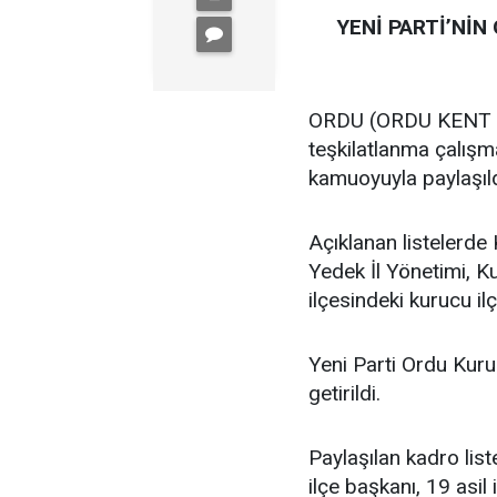
YENİ PARTİ’NİN
ORDU (ORDU KENT GA
teşkilatlanma çalış
kamuoyuyla paylaşıld
Açıklanan listelerde 
Yedek İl Yönetimi, K
ilçesindeki kurucu ilç
Yeni Parti Ordu Kuru
getirildi.
Paylaşılan kadro lis
ilçe başkanı, 19 asil i