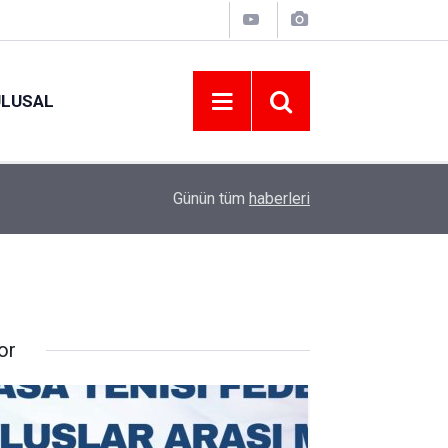
ULUSAL
09:09
ORDU ASKF’DEN İŞ DÜNYASINA AMATÖR SPO
Günün tüm
haberleri
or