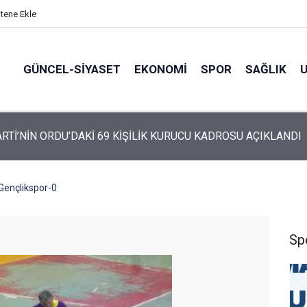
itene Ekle
GÜNCEL-SIYASET
EKONOMI
SPOR
SAĞLIK
ARTİ ALTINORDU’DA KURUCU YÖNETİMİNİ AÇIKLADI
Gençlikspor-0
Sp