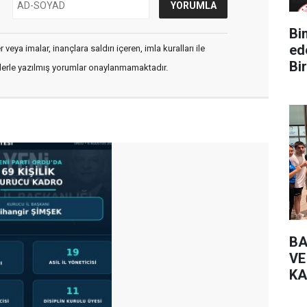
Bin Yüz 
ed
veya imalar, inançlara saldırı içeren, imla kuralları ile
Bir
flerle yazılmış yorumlar onaylanmamaktadır.
BA
VE
KA