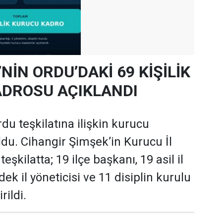
’NİN ORDU’DAKİ 69 KİŞİLİK
DROSU AÇIKLANDI
rdu teşkilatına ilişkin kurucu
oldu. Cihangir Şimşek’in Kurucu İl
şkilatta; 19 ilçe başkanı, 19 asil il
dek il yöneticisi ve 11 disiplin kurulu
rildi.