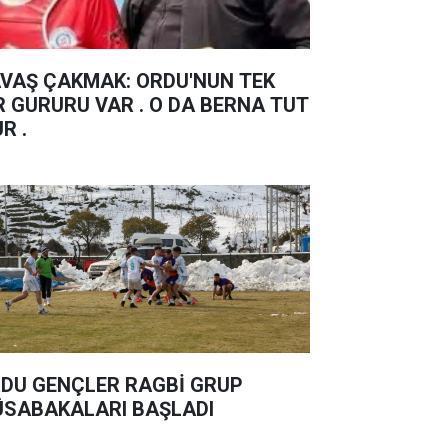
Ş ÇAKMAK: ORDU'NUN TEK
R GURURU VAR . O DA BERNA TUT
UR .
DU GENÇLER RAGBİ GRUP
SABAKALARI BAŞLADI