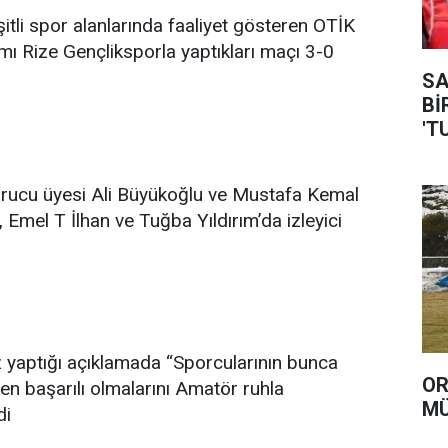
itli spor alanlarında faaliyet gösteren OTİK
ı Rize Gençliksporla yaptıkları maçı 3-0
SAVA
Bİ
'T
urucu üyesi Ali Büyükoğlu ve Mustafa Kemal
Emel T İlhan ve Tuğba Yıldırım’da izleyici
 yaptığı açıklamada “Sporcularının bunca
OR
en başarılı olmalarını Amatör ruhla
MÜ
di