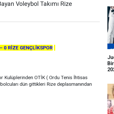
ayan Voleybol Takımı Rize
– 0 RİZE GENÇLİKSPOR
Judo G
Bi
20
ge
r Kulüplerinden OTİK ( Ordu Tenis İhtisas
bolcuları dün gittikleri Rize deplasmanından