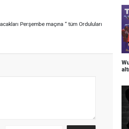
acakları Perşembe maçına “ tüm Orduluları
Wu
al