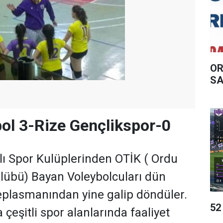
OR
SA
ol 3-Rize Gençlikspor-0
ı Spor Kulüplerinden OTİK ( Ordu
ulübü) Bayan Voleybolcuları dün
 deplasmanından yine galip döndüler.
52
 çeşitli spor alanlarında faaliyet