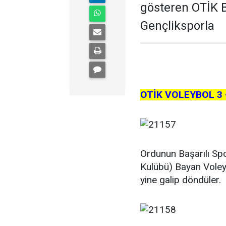
gösteren OTİK B
Gençliksporla
OTİK VOLEYBOL 3 
Ordunun Başarılı Spo
Kulübü) Bayan Voley
yine galip döndüler.