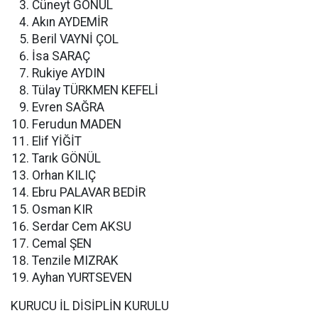
Cüneyt GÖNÜL
Akın AYDEMİR
Beril VAYNİ ÇOL
İsa SARAÇ
Rukiye AYDIN
Tülay TÜRKMEN KEFELİ
Evren SAĞRA
Ferudun MADEN
Elif YİĞİT
Tarık GÖNÜL
Orhan KILIÇ
Ebru PALAVAR BEDİR
Osman KIR
Serdar Cem AKSU
Cemal ŞEN
Tenzile MIZRAK
Ayhan YURTSEVEN
KURUCU İL DİSİPLİN KURULU