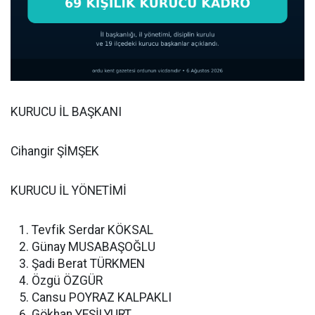
KURUCU İL BAŞKANI
Cihangir ŞİMŞEK
KURUCU İL YÖNETİMİ
Tevfik Serdar KÖKSAL
Günay MUSABAŞOĞLU
Şadi Berat TÜRKMEN
Özgü ÖZGÜR
Cansu POYRAZ KALPAKLI
Gökhan YEŞİLYURT