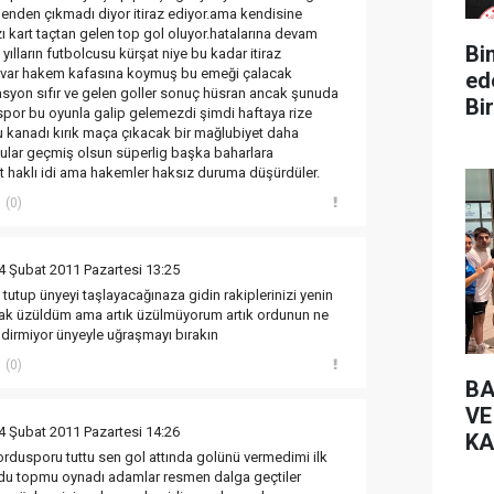
enden çıkmadı diyor itiraz ediyor.ama kendisine
zı kart taçtan gelen top gol oluyor.hatalarına devam
Bin Yüz 
 yılların futbolcusu kürşat niye bu kadar itiraz
k var hakem kafasına koymuş bu emeği çalacak
ed
syon sıfır ve gelen goller sonuç hüsran ancak şunuda
Bir
spor bu oyunla galip gelemezdi şimdi haftaya rize
 kanadı kırık maça çıkacak bir mağlubiyet daha
ular geçmiş olsun süperlig başka baharlara
şat haklı idi ama hakemler haksız duruma düşürdüler.
(0)
4 Şubat 2011 Pazartesi 13:25
utup ünyeyi taşlayacağınaza gidin rakiplerinizi yenin
rak üzüldüm ama artık üzülmüyorum artık ordunun ne
lendirmiyor ünyeyle uğraşmayı bırakın
(0)
BA
VE
4 Şubat 2011 Pazartesi 14:26
KA
rdusporu tuttu sen gol attında golünü vermedimi ilk
ordu topmu oynadı adamlar resmen dalga geçtiler