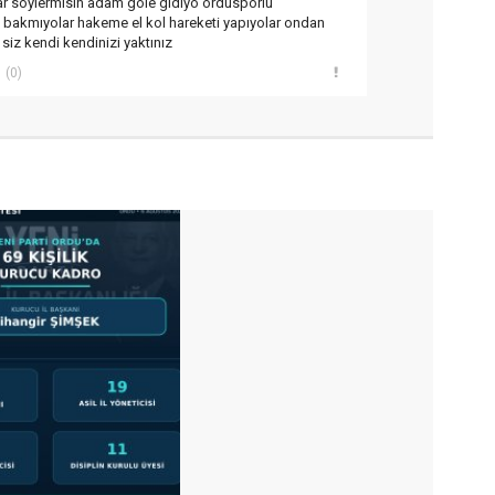
r söylermisin adam gole gidiyo ordusporlu
 bakmıyolar hakeme el kol hareketi yapıyolar ondan
siz kendi kendinizi yaktınız
(0)