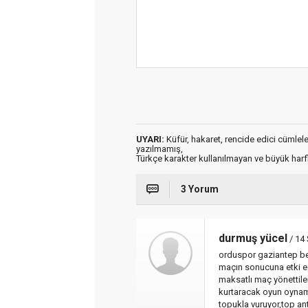
UYARI:
Küfür, hakaret, rencide edici cümleler 
yazılmamış,
Türkçe karakter kullanılmayan ve büyük har
3 Yorum
durmuş yücel
/ 14 
orduspor gaziantep be
maçın sonucuna etki ed
maksatlı maç yönettiler
kurtaracak oyun oynam
topukla vuruyor,top an