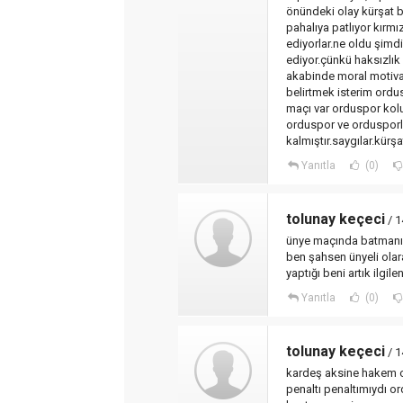
önündeki olay kürşat b
pahalıya patlıyor kırmı
ediyorlar.ne oldu şimdi
ediyor.çünkü haksızlı
akabinde moral motiva
belirtmek isterim ordu
maçı var orduspor kolu
orduspor ve ordusporl
kalmıştır.saygılar.kür
Yanıtla
(0)
tolunay keçeci
/ 1
ünye maçında batmanı t
ben şahsen ünyeli ola
yaptığı beni artık ilgi
Yanıtla
(0)
tolunay keçeci
/ 1
kardeş aksine hakem o
penaltı penaltımıydı 