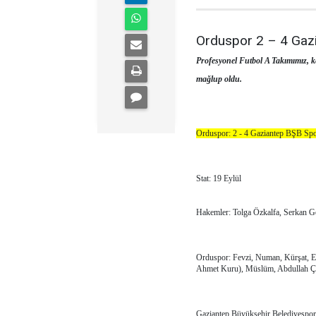
Orduspor 2 – 4 Gaz
Profesyonel Futbol A Takımımız, 
mağlup oldu.
Orduspor: 2 - 4 Gaziantep BŞB Sp
Stat: 19 Eylül
Hakemler: Tolga Özkalfa, Serkan G
Orduspor: Fevzi, Numan, Kürşat, 
Ahmet Kuru), Müslüm, Abdullah Çe
Gaziantep Büyükşehir Belediyespo