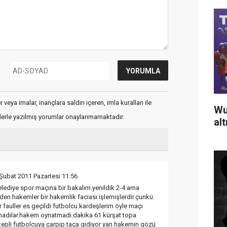
veya imalar, inançlara saldırı içeren, imla kuralları ile
Wu
flerle yazılmış yorumlar onaylanmamaktadır.
al
Şubat 2011 Pazartesi 11:56
lediye spor maçına bir bakalım.yenildik 2-4 ama
en hakemler bir hakemlik faciası işlemişlerdir.çunkü
 fauller es geçildi futbolcu kardeşlerim öyle maçı
adılar.hakem oynatmadı.dakika 61 kürşat topa
tepli futbolcuya çarpıp taça gidiyor yan hakemin gözü