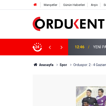
Manşetler
Günün Haberleri
Arşiv
S
 KİŞİLİK KURUCU KADROSU AÇIKLANDI
24
12:22
YENİ P
Anasayfa
Spor
Orduspor: 2 - 4 Gazi