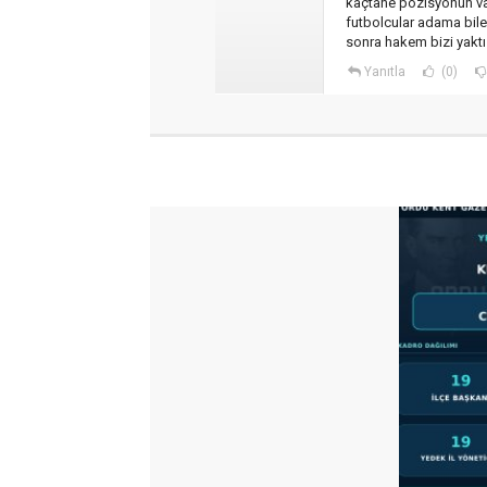
kaçtane pozisyonun va
futbolcular adama bile
sonra hakem bizi yaktı 
Yanıtla
(0)