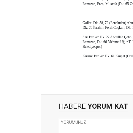
Ramazan, Eren, Mustafa (Dk. 65 Za
Goller: Dk. 58, 72 (Penaltıdan) 
Dk. 79 İbrahim Ferdi Coşkun, Dk. 
Sarı kartlar: Dk. 22 Abdullah Çet
Ramazan, Dk. 66 Mehmet Uğur Tülü
Belediyespor)
Kırmızı kartlar: Dk. 61 Kürşat (Or
HABERE
YORUM KAT