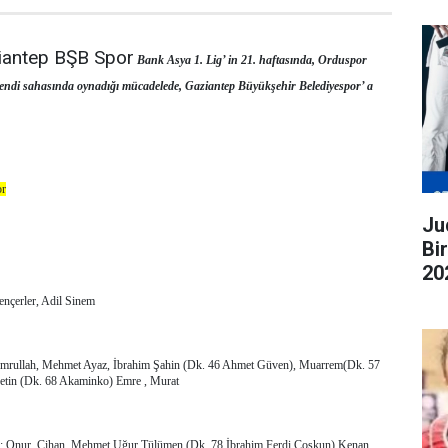
iantep BŞB Spor
Bank Asya 1. Lig’ in 21. haftasında, Orduspor
kendi sahasında oynadığı mücadelede, Gaziantep Büyükşehir Belediyespor’ a
or
Judo G
Bi
20
ge
ençerler, Adil Sinem
Emrullah, Mehmet Ayaz, İbrahim Şahin (Dk. 46 Ahmet Güven), Muarrem(Dk. 57
tin (Dk. 68 Akaminko) Emre , Murat
r: Onur, Cihan, Mehmet Uğur Tülümen (Dk. 78 İbrahim Ferdi Coşkun) Kenan,