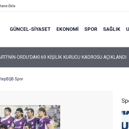
itene Ekle
GÜNCEL-SIYASET
EKONOMI
SPOR
SAĞLIK
ARTİ ALTINORDU’DA KURUCU YÖNETİMİNİ AÇIKLADI
antepBŞB Spor
Sp