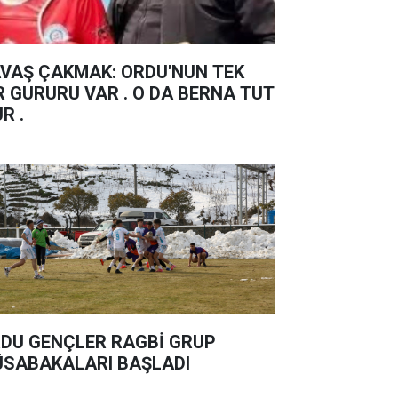
Ş ÇAKMAK: ORDU'NUN TEK
R GURURU VAR . O DA BERNA TUT
UR .
DU GENÇLER RAGBİ GRUP
SABAKALARI BAŞLADI