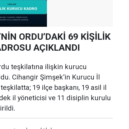
’NİN ORDU’DAKİ 69 KİŞİLİK
DROSU AÇIKLANDI
rdu teşkilatına ilişkin kurucu
oldu. Cihangir Şimşek’in Kurucu İl
şkilatta; 19 ilçe başkanı, 19 asil il
dek il yöneticisi ve 11 disiplin kurulu
rildi.