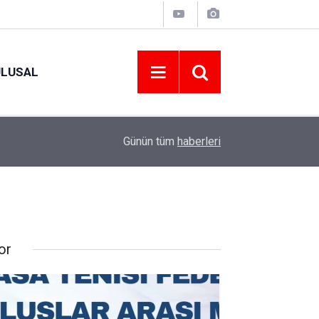
ULUSAL
09:09
ORDU ASKF’DEN İŞ DÜNYASINA AMATÖR SPO
Günün tüm
haberleri
or