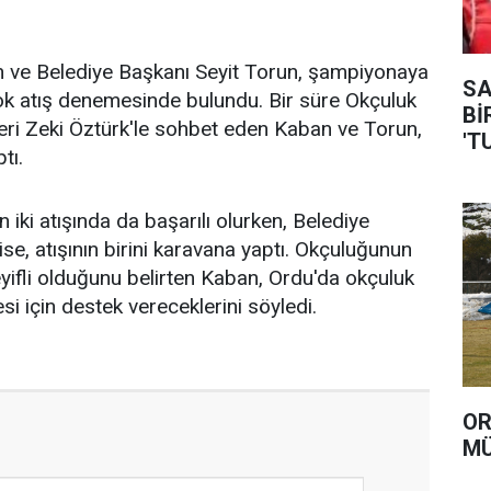
n ve Belediye Başkanı Seyit Torun, şampiyonaya
SAVA
ok atış denemesinde bulundu. Bir süre Okçuluk
Bİ
ri Zeki Öztürk'le sohbet eden Kaban ve Torun,
'T
tı.
 iki atışında da başarılı olurken, Belediye
se, atışının birini karavana yaptı. Okçuluğunun
ifli olduğunu belirten Kaban, Ordu'da okçuluk
si için destek vereceklerini söyledi.
OR
MÜ