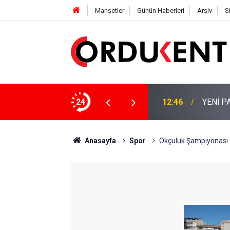
Manşetler
Günün Haberleri
Arşiv
S
 KİŞİLİK KURUCU KADROSU AÇIKLANDI
24
12:22
YENİ P
Anasayfa
Spor
Okçuluk Şampiyonası 