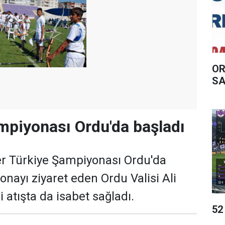
OR
SA
piyonası Ordu'da başladı
er Türkiye Şampiyonası Ordu'da
onayı ziyaret eden Ordu Valisi Ali
i atışta da isabet sağladı.
52