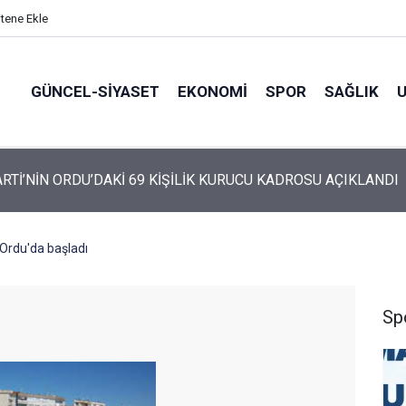
itene Ekle
GÜNCEL-SIYASET
EKONOMI
SPOR
SAĞLIK
ARTİ ALTINORDU’DA KURUCU YÖNETİMİNİ AÇIKLADI
Ordu'da başladı
Sp