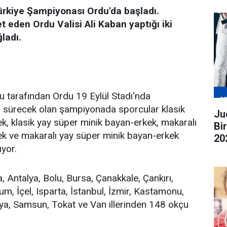
ürkiye Şampiyonası Ordu'da başladı.
 eden Ordu Valisi Ali Kaban yaptığı iki
ğladı.
 tarafından Ordu 19 Eylül Stadı'nda
 sürecek olan şampiyonada sporcular klasik
Judo G
k, klasik yay süper minik bayan-erkek, makaralı
Bi
ek ve makaralı yay süper minik bayan-erkek
20
ıyor.
ge
Antalya, Bolu, Bursa, Çanakkale, Çankırı,
rum, İçel, Isparta, İstanbul, İzmir, Kastamonu,
ya, Samsun, Tokat ve Van illerinden 148 okçu