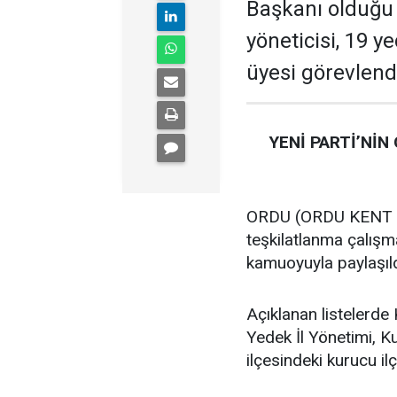
Başkanı olduğu te
yöneticisi, 19 ye
üyesi görevlendi
YENİ PARTİ’NİN
ORDU (ORDU KENT GA
teşkilatlanma çalış
kamuoyuyla paylaşıld
Açıklanan listelerde 
Yedek İl Yönetimi, K
ilçesindeki kurucu ilç