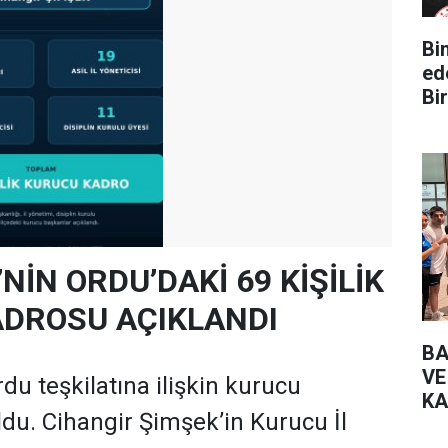
Bin Yüz 
ed
Bir
’NİN ORDU’DAKİ 69 KİŞİLİK
DROSU AÇIKLANDI
BA
VE
rdu teşkilatına ilişkin kurucu
KA
oldu. Cihangir Şimşek’in Kurucu İl