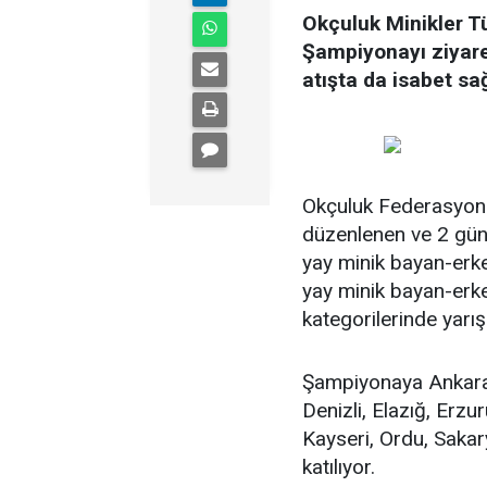
Okçuluk Minikler T
Şampiyonayı ziyaret
atışta da isabet sa
Okçuluk Federasyonu
düzenlenen ve 2 gün
yay minik bayan-erke
yay minik bayan-erk
kategorilerinde yarış
Şampiyonaya Ankara, 
Denizli, Elazığ, Erzu
Kayseri, Ordu, Sakar
katılıyor.