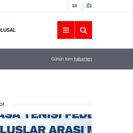
ULUSAL
09:09
ORDU ASKF’DEN İŞ DÜNYASINA AMATÖR SPO
Günün tüm
haberleri
or