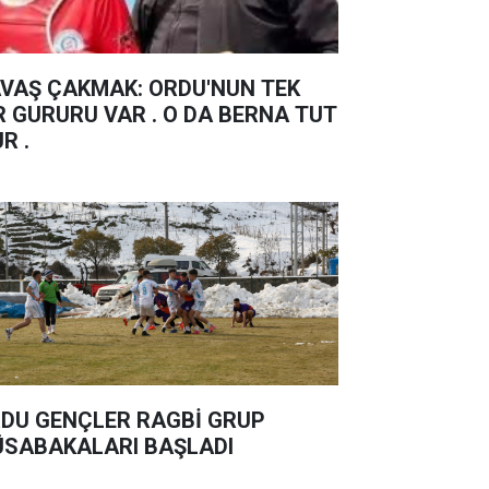
Ş ÇAKMAK: ORDU'NUN TEK
R GURURU VAR . O DA BERNA TUT
UR .
DU GENÇLER RAGBİ GRUP
SABAKALARI BAŞLADI