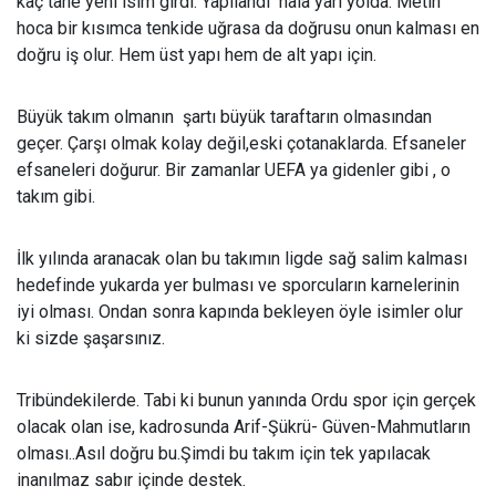
kaç tane yeni isim girdi. Yapılandı hala yarı yolda. Metin
hoca bir kısımca tenkide uğrasa da doğrusu onun kalması en
doğru iş olur. Hem üst yapı hem de alt yapı için.
Büyük takım olmanın şartı büyük taraftarın olmasından
geçer. Çarşı olmak kolay değil,eski çotanaklarda. Efsaneler
efsaneleri doğurur. Bir zamanlar UEFA ya gidenler gibi , o
takım gibi.
İlk yılında aranacak olan bu takımın ligde sağ salim kalması
hedefinde yukarda yer bulması ve sporcuların karnelerinin
iyi olması. Ondan sonra kapında bekleyen öyle isimler olur
ki sizde şaşarsınız.
Tribündekilerde. Tabi ki bunun yanında Ordu spor için gerçek
olacak olan ise, kadrosunda Arif-Şükrü- Güven-Mahmutların
olması..Asıl doğru bu.Şimdi bu takım için tek yapılacak
inanılmaz sabır içinde destek.