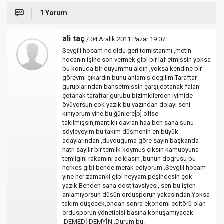
1 Yorum
ali taç
/ 04 Aralık 2011 Pazar 19:07
Sevgili hocam ne oldu geri tornistanmı ,metin
hocanın işine son vermek gibi bir laf etmişsin yoksa
bu konuda bir duyummu aldın ,yoksa kendine bir
görevmi çıkardın bunu anlamış degilim.Taraftar
guruplarından bahsetmişsin çarşı,çotanak falan
çotanak taraftar gurubu bizimkilerden iyimide
övüyorsun çok yazık bu yazından dolayı seni
kınıyorum yine bu ğünlere[p] ofise
takılmışsın,mantıklı davran haa ben sana şunu
söyleyeyim bu takım düşmenin en büyük
adaylarından ,duyduguma göre sayın başkanda
hatrı sayılır bir temlik koymuş çıksın kamuoyuna
temligini rakamını açıklasın ,bunun dogrusu bu
herkes gibi bende merak ediyorum .Sevgili hocam
yine her zamanki gibi heyyam peşindesin çok
yazık.Benden sana dost tavsiyesi, sen bu işten
anlamıyorsun düşün ordusporun yakasından.Yoksa
takım düşecek,ondan sonra ekonomi editörü olan
ordusporun yöneticisi basına konuşamıyacak
.DEMEDİ DEMYİN .Durum bu.