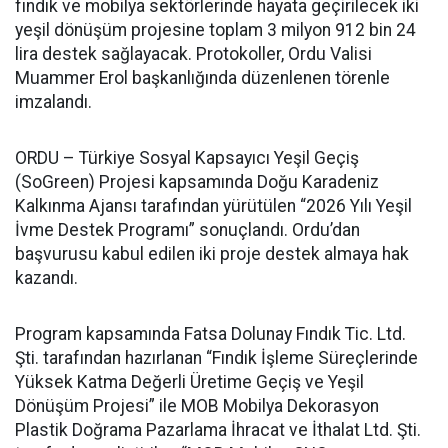
fındık ve mobilya sektörlerinde hayata geçirilecek iki
yeşil dönüşüm projesine toplam 3 milyon 912 bin 24
lira destek sağlayacak. Protokoller, Ordu Valisi
Muammer Erol başkanlığında düzenlenen törenle
imzalandı.
ORDU – Türkiye Sosyal Kapsayıcı Yeşil Geçiş
(SoGreen) Projesi kapsamında Doğu Karadeniz
Kalkınma Ajansı tarafından yürütülen “2026 Yılı Yeşil
İvme Destek Programı” sonuçlandı. Ordu’dan
başvurusu kabul edilen iki proje destek almaya hak
kazandı.
Program kapsamında Fatsa Dolunay Fındık Tic. Ltd.
Şti. tarafından hazırlanan “Fındık İşleme Süreçlerinde
Yüksek Katma Değerli Üretime Geçiş ve Yeşil
Dönüşüm Projesi” ile MOB Mobilya Dekorasyon
Plastik Doğrama Pazarlama İhracat ve İthalat Ltd. Şti.