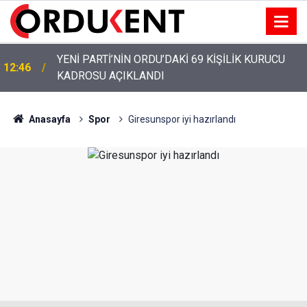
YENİ PARTİ’NİN ORDU’DAKİ 69 KİŞİLİK KURUCU
12:46
KADROSU AÇIKLANDI
YENİ PARTİ ALTINORDU’DA KURUCU YÖNETİMİNİ
12:22
AÇIKLADI
Anasayfa
Spor
Giresunspor iyi hazırlandı