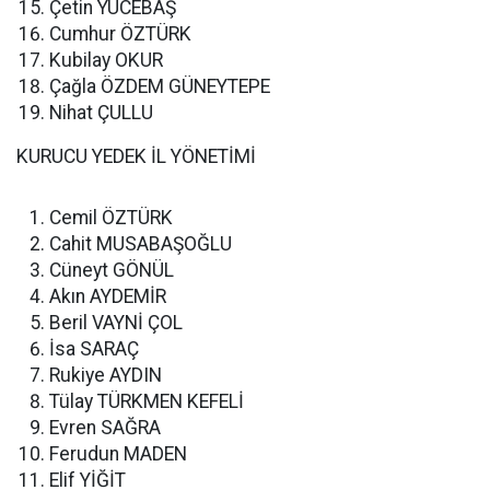
Çetin YÜCEBAŞ
Cumhur ÖZTÜRK
Kubilay OKUR
Çağla ÖZDEM GÜNEYTEPE
Nihat ÇULLU
KURUCU YEDEK İL YÖNETİMİ
Cemil ÖZTÜRK
Cahit MUSABAŞOĞLU
Cüneyt GÖNÜL
Akın AYDEMİR
Beril VAYNİ ÇOL
İsa SARAÇ
Rukiye AYDIN
Tülay TÜRKMEN KEFELİ
Evren SAĞRA
Ferudun MADEN
Elif YİĞİT