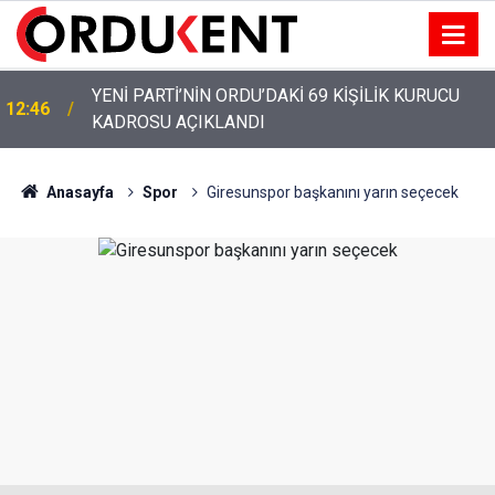
M
YENİ PARTİ’NİN ORDU’DAKİ 69 KİŞİLİK KURUCU
12:46
KADROSU AÇIKLANDI
Anasayfa
Spor
Giresunspor başkanını yarın seçecek