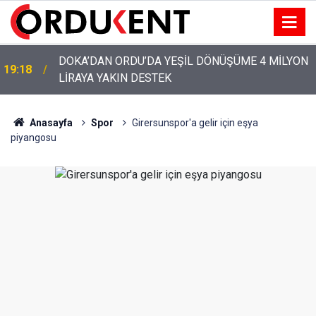
DOKA’DAN ORDU’DA YEŞİL DÖNÜŞÜME 4 MİLYON
19:18
LİRAYA YAKIN DESTEK
YENİ PARTİ’NİN ORDU’DAKİ 69 KİŞİLİK KURUCU
12:46
KADROSU AÇIKLANDI
Anasayfa
Spor
Girersunspor'a gelir için eşya
piyangosu