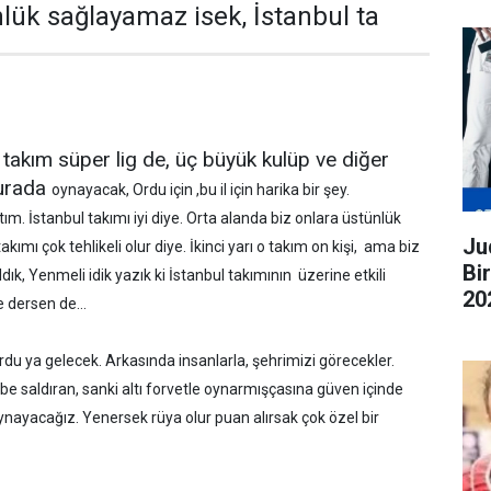
nlük sağlayamaz isek, İstanbul ta
akım süper lig de, üç büyük kulüp ve diğer
burada
oynayacak, Ordu için ,bu il için harika bir şey.
ım. İstanbul takımı iyi diye. Orta alanda biz onlara üstünlük
Judo G
kımı çok tehlikeli olur diye. İkinci yarı o takım on kişi, ama biz
Bi
dık, Yenmeli idik yazık ki İstanbul takımının üzerine etkili
20
ne dersen de…
ge
du ya gelecek. Arkasında insanlarla, şehrimizi görecekler.
ibe saldıran, sanki altı forvetle oynarmışçasına güven içinde
oynayacağız. Yenersek rüya olur puan alırsak çok özel bir