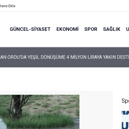
itene Ekle
GÜNCEL-SIYASET
EKONOMI
SPOR
SAĞLIK
ARTİ’NİN ORDU’DAKİ 69 KİŞİLİK KURUCU KADROSU AÇIKLANDI
Sp