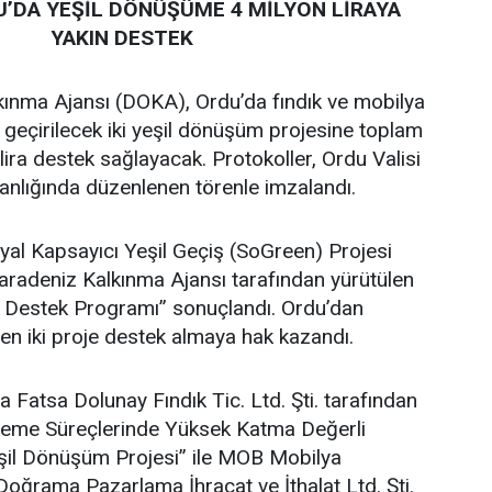
’DA YEŞİL DÖNÜŞÜME 4 MİLYON LİRAYA
YAKIN DESTEK
ınma Ajansı (DOKA), Ordu’da fındık ve mobilya
 geçirilecek iki yeşil dönüşüm projesine toplam
lira destek sağlayacak. Protokoller, Ordu Valisi
lığında düzenlenen törenle imzalandı.
al Kapsayıcı Yeşil Geçiş (SoGreen) Projesi
adeniz Kalkınma Ajansı tarafından yürütülen
e Destek Programı” sonuçlandı. Ordu’dan
en iki proje destek almaya hak kazandı.
atsa Dolunay Fındık Tic. Ltd. Şti. tarafından
İşleme Süreçlerinde Yüksek Katma Değerli
şil Dönüşüm Projesi” ile MOB Mobilya
oğrama Pazarlama İhracat ve İthalat Ltd. Şti.