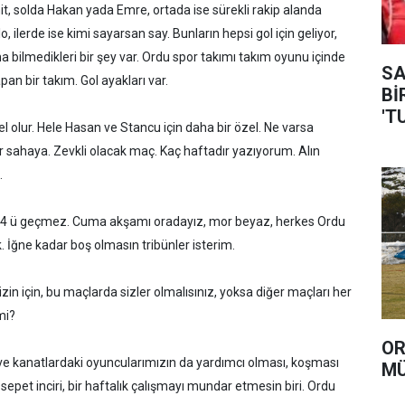
, solda Hakan yada Emre, ortada ise sürekli rakip alanda
, ilerde ise kimi sayarsan say. Bunların hepsi gol için geliyor,
 bilmedikleri bir şey var. Ordu spor takımı takım oyunu içinde
SAVA
pan bir takım. Gol ayakları var.
Bİ
'T
el olur. Hele Hasan ve Stancu için daha bir özel. Ne varsa
r sahaya. Zevkli olacak maç. Kaç haftadır yazıyorum. Alın
.
 4 ü geçmez. Cuma akşamı oradayız, mor beyaz, herkes Ordu
. İğne kadar boş olmasın tribünler isterim.
zin için, bu maçlarda sizler olmalısınız, yoksa diğer maçları her
mi?
OR
e kanatlardaki oyuncularımızın da yardımcı olması, koşması
MÜ
sepet inciri, bir haftalık çalışmayı mundar etmesin biri. Ordu