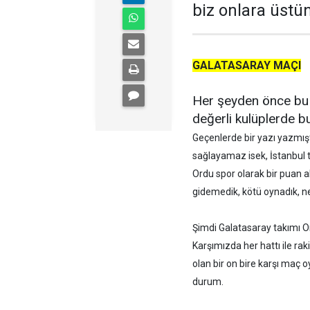
biz onlara üstü
GALATASARAY MAÇI
Her şeyden önce bu t
değerli kulüplerde 
Geçenlerde bir yazı yazmışt
sağlayamaz isek, İstanbul ta
Ordu spor olarak bir puan al
gidemedik, kötü oynadık, 
Şimdi Galatasaray takımı Or
Karşımızda her hattı ile rak
olan bir on bire karşı maç 
durum.