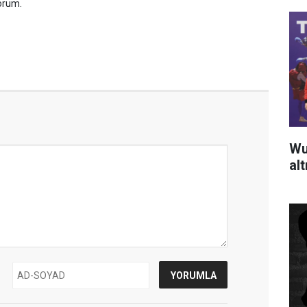
orum.
Wu
al