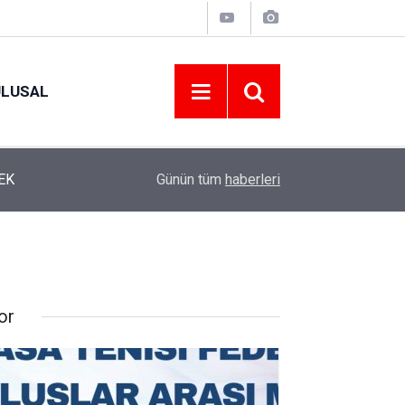
ULUSAL
12:22
YENİ PARTİ ALTINORDU’DA KURUCU YÖNETİMİ
Günün tüm
haberleri
or