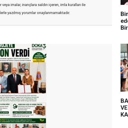
veya imalar, inançlara saldırı içeren, imla kuralları ile
Bin Yüz 
flerle yazılmış yorumlar onaylanmamaktadır.
ed
Bir
BA
VE
KA