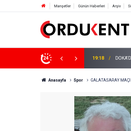
Manşetler
Günün Haberleri
Arşiv
S
NÜŞÜME 4 MİLYON LİRAYA YAKIN DESTEK
24
12:46
YENİ P
Anasayfa
Spor
GALATASARAY MAÇI