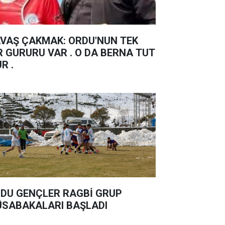
Ş ÇAKMAK: ORDU'NUN TEK
R GURURU VAR . O DA BERNA TUT
UR .
DU GENÇLER RAGBİ GRUP
SABAKALARI BAŞLADI