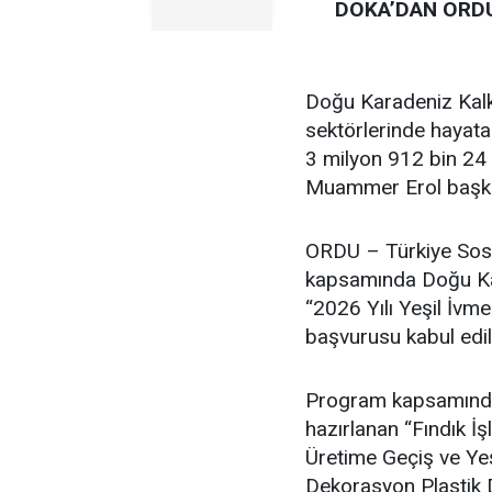
DOKA’DAN ORDU
Doğu Karadeniz Kalk
sektörlerinde hayata
3 milyon 912 bin 24 
Muammer Erol başkan
ORDU – Türkiye Sosy
kapsamında Doğu Kar
“2026 Yılı Yeşil İvm
başvurusu kabul edil
Program kapsamında F
hazırlanan “Fındık 
Üretime Geçiş ve Ye
Dekorasyon Plastik D