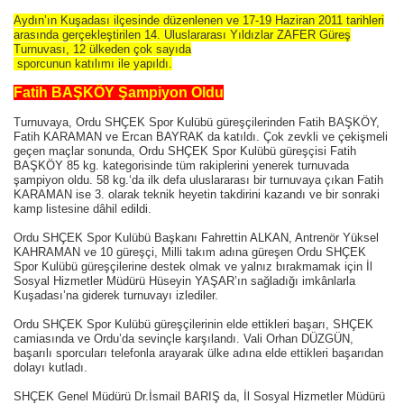
Aydın’ın Kuşadası ilçesinde düzenlenen ve 17-19 Haziran 2011 tarihleri
arasında gerçekleştirilen 14. Uluslararası Yıldızlar ZAFER Güreş
Turnuvası, 12 ülkeden çok sayıda
sporcunun katılımı ile yapıldı.
Fatih BAŞKÖY Şampiyon Oldu
Turnuvaya, Ordu SHÇEK Spor Kulübü güreşçilerinden Fatih BAŞKÖY,
Fatih KARAMAN ve Ercan BAYRAK da katıldı. Çok zevkli ve çekişmeli
geçen maçlar sonunda, Ordu SHÇEK Spor Kulübü güreşçisi Fatih
BAŞKÖY 85 kg. kategorisinde tüm rakiplerini yenerek turnuvada
şampiyon oldu. 58 kg.‘da ilk defa uluslararası bir turnuvaya çıkan Fatih
KARAMAN ise 3. olarak teknik heyetin takdirini kazandı ve bir sonraki
kamp listesine dâhil edildi.
Ordu SHÇEK Spor Kulübü Başkanı Fahrettin ALKAN, Antrenör Yüksel
KAHRAMAN ve 10 güreşçi, Milli takım adına güreşen Ordu SHÇEK
Spor Kulübü güreşçilerine destek olmak ve yalnız bırakmamak için İl
Sosyal Hizmetler Müdürü Hüseyin YAŞAR’ın sağladığı imkânlarla
Kuşadası’na giderek turnuvayı izlediler.
Ordu SHÇEK Spor Kulübü güreşçilerinin elde ettikleri başarı, SHÇEK
camiasında ve Ordu’da sevinçle karşılandı. Vali Orhan DÜZGÜN,
başarılı sporcuları telefonla arayarak ülke adına elde ettikleri başarıdan
dolayı kutladı.
SHÇEK Genel Müdürü Dr.İsmail BARIŞ da, İl Sosyal Hizmetler Müdürü