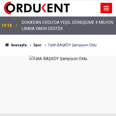
YENİ PARTİ’NİN ORDU’DAKİ 69 KİŞİLİK KURUCU
12:46
KADROSU AÇIKLANDI
Anasayfa
Spor
Fatih BAŞKÖY Şampiyon Oldu