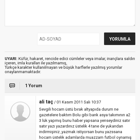
UYARI:
Küfür, hakaret, rencide edici cümleler veya imalar, inançlara saldırı
içeren, imla kuralları ile yazılmamış,
Türkçe karakter kullanılmayan ve büyük harflerle yazılmış yorumlar
onaylanmamaktadır.
1 Yorum
ali taç
/ 01 Kasım 2011 Salı 10:37
Sevgili hocam üstü bırak altyapıda durum ne
gazetelere baktım Bolu gibi bank asya takımının a2
3 lük yapmış bunu haber yapsana yenseydiniz satır
satır yazı yazardınız üstelik 4 tane de yukarıdan
indirmişiniz ,yazmak istiyorsan bunu yazssana
hocam üstelik adamlarda muazzam futbol oynamış