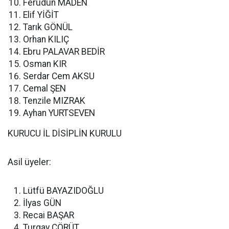
Ferudun MADEN
Elif YİĞİT
Tarık GÖNÜL
Orhan KILIÇ
Ebru PALAVAR BEDİR
Osman KIR
Serdar Cem AKSU
Cemal ŞEN
Tenzile MIZRAK
Ayhan YURTSEVEN
KURUCU İL DİSİPLİN KURULU
Asil üyeler:
Lütfü BAYAZIDOĞLU
İlyas GÜN
Recai BAŞAR
Turgay ÇÖRÜT