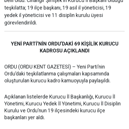
belli oldu. Cihangir Şimşek’in Kurucu İl Başkanı olduğu
teşkilatta; 19 ilçe başkanı, 19 asil il yöneticisi, 19
yedek il yöneticisi ve 11 disiplin kurulu üyesi
görevlendirildi.
YENİ PARTİ’NİN ORDU’DAKİ 69 KİŞİLİK KURUCU
KADROSU AÇIKLANDI
ORDU (ORDU KENT GAZETESİ) – Yeni Parti’nin
Ordu’daki teşkilatlanma çalışmaları kapsamında
oluşturulan kurucu kadro kamuoyuyla paylaşıldı.
Açıklanan listelerde Kurucu İl Başkanlığı, Kurucu İl
Yönetimi, Kurucu Yedek İl Yönetimi, Kurucu İl Disiplin
Kurulu ve Ordu’nun 19 ilçesindeki kurucu ilçe
başkanları yer aldı.