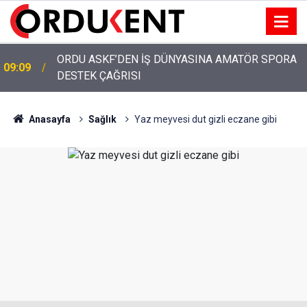
ORDU ASKF’DEN İŞ DÜNYASINA AMATÖR SPORA
09:09
DESTEK ÇAĞRISI
YUH ARTIK! KARLIBEL, TURİZM BAHANESİYLE
13:00
AKYAZI'DA IŞGALCİLERİ SAVUNUYOR!
Anasayfa
Sağlık
Yaz meyvesi dut gizli eczane gibi