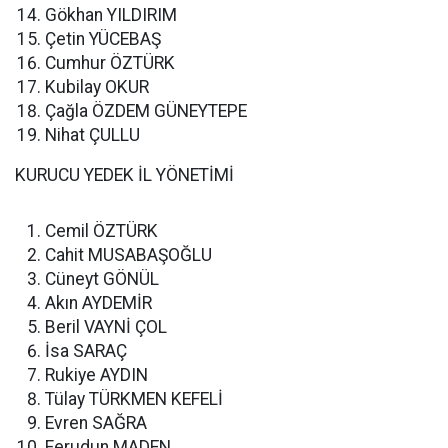
Gökhan YILDIRIM
Çetin YÜCEBAŞ
Cumhur ÖZTÜRK
Kubilay OKUR
Çağla ÖZDEM GÜNEYTEPE
Nihat ÇULLU
KURUCU YEDEK İL YÖNETİMİ
Cemil ÖZTÜRK
Cahit MUSABAŞOĞLU
Cüneyt GÖNÜL
Akın AYDEMİR
Beril VAYNİ ÇOL
İsa SARAÇ
Rukiye AYDIN
Tülay TÜRKMEN KEFELİ
Evren SAĞRA
Ferudun MADEN