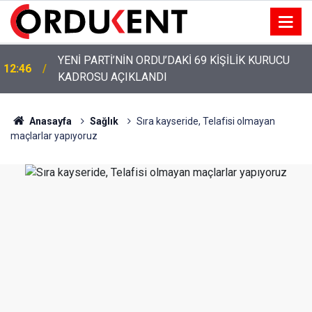
YENİ PARTİ’NİN ORDU’DAKİ 69 KİŞİLİK KURUCU
12:46
KADROSU AÇIKLANDI
YENİ PARTİ ALTINORDU’DA KURUCU YÖNETİMİNİ
12:22
AÇIKLADI
Anasayfa
Sağlık
Sıra kayseride, Telafisi olmayan
maçlarlar yapıyoruz