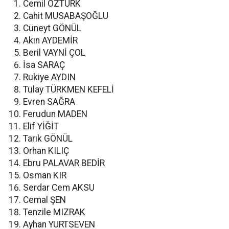
Cemil ÖZTÜRK
Cahit MUSABAŞOĞLU
Cüneyt GÖNÜL
Akın AYDEMİR
Beril VAYNİ ÇOL
İsa SARAÇ
Rukiye AYDIN
Tülay TÜRKMEN KEFELİ
Evren SAĞRA
Ferudun MADEN
Elif YİĞİT
Tarık GÖNÜL
Orhan KILIÇ
Ebru PALAVAR BEDİR
Osman KIR
Serdar Cem AKSU
Cemal ŞEN
Tenzile MIZRAK
Ayhan YURTSEVEN