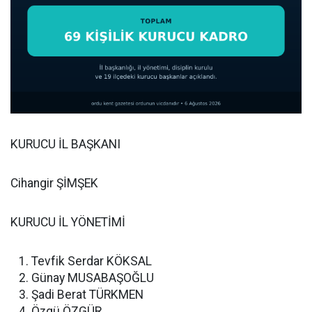
KURUCU İL BAŞKANI
Cihangir ŞİMŞEK
KURUCU İL YÖNETİMİ
Tevfik Serdar KÖKSAL
Günay MUSABAŞOĞLU
Şadi Berat TÜRKMEN
Özgü ÖZGÜR