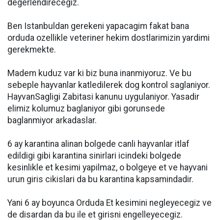
degerlendirecegiz.
Ben Istanbuldan gerekeni yapacagim fakat bana
orduda ozellikle veteriner hekim dostlarimizin yardimi
gerekmekte.
Madem kuduz var ki biz buna inanmiyoruz. Ve bu
sebeple hayvanlar katledilerek dog kontrol saglaniyor.
HayvanSagligi Zabitasi kanunu uygulaniyor. Yasadir
elimiz kolumuz baglaniyor gibi gorunsede
baglanmiyor arkadaslar.
6 ay karantina alinan bolgede canli hayvanlar itlaf
edildigi gibi karantina sinirlari icindeki bolgede
kesinlikle et kesimi yapilmaz, o bolgeye et ve hayvani
urun giris cikislari da bu karantina kapsamindadir.
Yani 6 ay boyunca Orduda Et kesimini negleyecegiz ve
de disardan da bu ile et girisni engelleyecegiz.