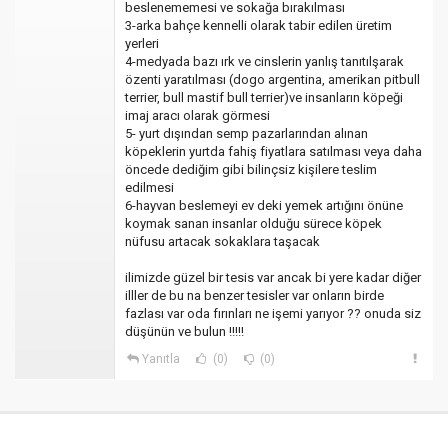
beslenememesi ve sokağa bırakılması
3-arka bahçe kennelli olarak tabir edilen üretim
yerleri
4-medyada bazı ırk ve cinslerin yanlış tanıtılşarak
özenti yaratılması (dogo argentina, amerikan pitbull
terrier, bull mastif bull terrier)ve insanların köpeği
imaj aracı olarak görmesi
5- yurt dışından semp pazarlarından alınan
köpeklerin yurtda fahiş fiyatlara satılması veya daha
öncede dediğim gibi bilinçsiz kişilere teslim
edilmesi
6-hayvan beslemeyi ev deki yemek artığını önüne
koymak sanan insanlar olduğu sürece köpek
nüfusu artacak sokaklara taşacak
ilimizde güzel bir tesis var ancak bi yere kadar diğer
illler de bu na benzer tesisler var onların birde
fazlası var oda fırınları ne işemi yarıyor ?? onuda siz
düşünün ve bulun !!!!!
Yanıtla
(0)
(0)