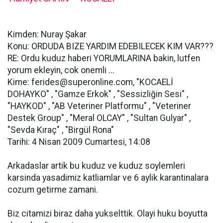
Kimden: Nuray Şakar
Konu: ORDUDA BIZE YARDIM EDEBILECEK KIM VAR???
RE: Ordu kuduz haberi YORUMLARINA bakin, lutfen
yorum ekleyin, cok onemli ...
Kime:
ferides@superonline.com
, "KOCAELİ
DOHAYKO" , "Gamze Erkok" , "Sessizliğin Sesi" ,
"HAYKOD" , "AB Veteriner Platformu" , "Veteriner
Destek Group" , "Meral OLCAY" , "Sultan Gulyar" ,
"Sevda Kıraç" , "Birgül Rona"
Tarihi: 4 Nisan 2009 Cumartesi, 14:08
Arkadaslar artik bu kuduz ve kuduz soylemleri
karsinda yasadimiz katliamlar ve 6 aylik karantinalara
cozum getirme zamani.
Biz citamizi biraz daha yukselttik. Olayi huku boyutta