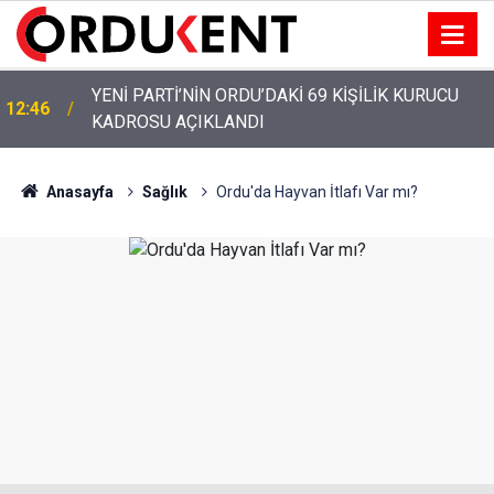
YENİ PARTİ ALTINORDU’DA KURUCU YÖNETİMİNİ
12:22
AÇIKLADI
Anasayfa
Sağlık
Ordu'da Hayvan İtlafı Var mı?