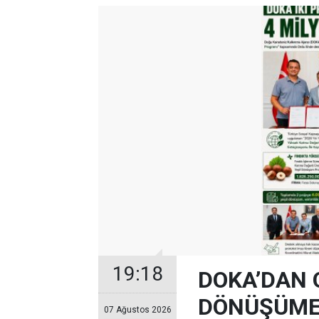
19:18
DOKA’DAN 
DÖNÜŞÜME 
07 Ağustos 2026