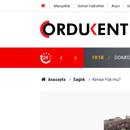
Manşetler
Günün Haberleri
Arşiv
S
NÜŞÜME 4 MİLYON LİRAYA YAKIN DESTEK
24
12:46
YENİ P
Anasayfa
Sağlık
Kimse Yok mu?