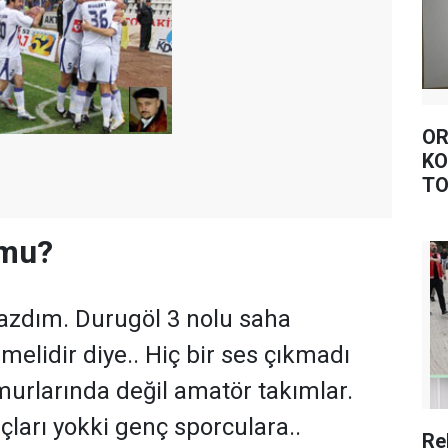
OR
KO
TO
 mu?
zdım. Durugöl 3 nolu saha
melidir diye.. Hiç bir ses çıkmadı
Umurlarında değil amatör takımlar.
çları yokki genç sporculara..
Re