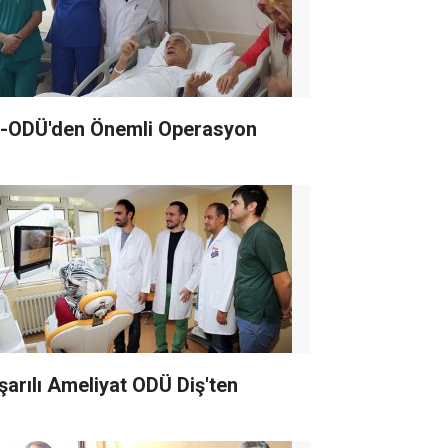
-ODÜ'den Önemli Operasyon
şarılı Ameliyat ODÜ Diş'ten