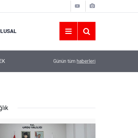
ULUSAL
12:22
YENİ PARTİ ALTINORDU’DA KURUCU YÖNETİMİ
Günün tüm
haberleri
ğlık