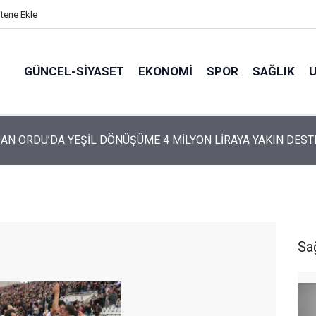
itene Ekle
GÜNCEL-SIYASET
EKONOMI
SPOR
SAĞLIK
ARTİ’NİN ORDU’DAKİ 69 KİŞİLİK KURUCU KADROSU AÇIKLANDI
Sa