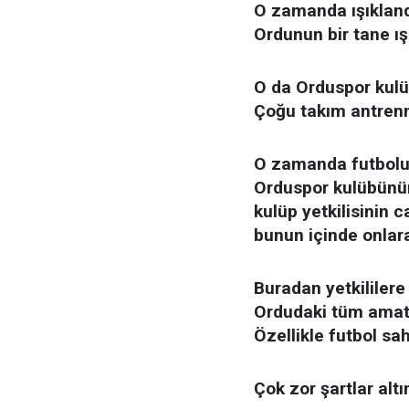
O zamanda ışıklandı
Ordunun bir tane ış
O da Orduspor kulü
Çoğu takım antren
O zamanda futbolun 
Orduspor kulübünün 
kulüp yetkilisinin 
bunun içinde onlara
Buradan yetkililere
Ordudaki tüm amatö
Özellikle futbol sa
Çok zor şartlar altı