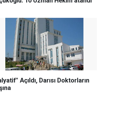
çükoğlu: 10 Uzman Hekim atandı
lyatif" Açıldı, Darısı Doktorların
şına