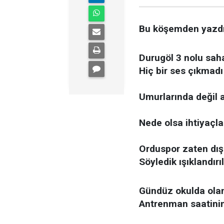
Bu köşemden yazd
Durugöl 3 nolu saha
Hiç bir ses çıkmadı 
Umurlarında değil 
Nede olsa ihtiyaçla
Orduspor zaten dışa
Söyledik ışıklandırı
Gündüz okulda olan 
Antrenman saatinin