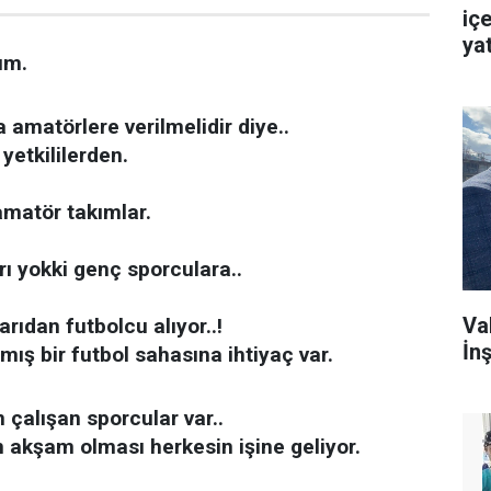
içe
ya
ım.
 amatörlere verilmelidir diye..
yetkililerden.
amatör takımlar.
rı yokki genç sporculara..
Va
rıdan futbolcu alıyor..!
İnş
lmış bir futbol sahasına ihtiyaç var.
çalışan sporcular var..
 akşam olması herkesin işine geliyor.