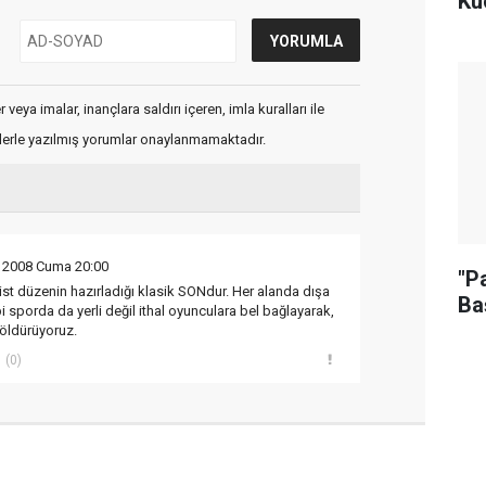
Kü
veya imalar, inançlara saldırı içeren, imla kuralları ile
flerle yazılmış yorumlar onaylanmamaktadır.
 2008 Cuma 20:00
"Pa
ist düzenin hazırladığı klasik SONdur. Her alanda dışa
Ba
 sporda da yerli değil ithal oyunculara bel bağlayarak,
 öldürüyoruz.
(0)