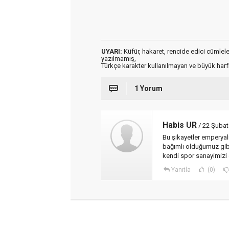
UYARI:
Küfür, hakaret, rencide edici cümleler 
yazılmamış,
Türkçe karakter kullanılmayan ve büyük har
1 Yorum
Habis UR
/ 22 Şubat
Bu şikayetler emperyal
bağımlı olduğumuz gibi
kendi spor sanayimizi
Yanıtla
(0)