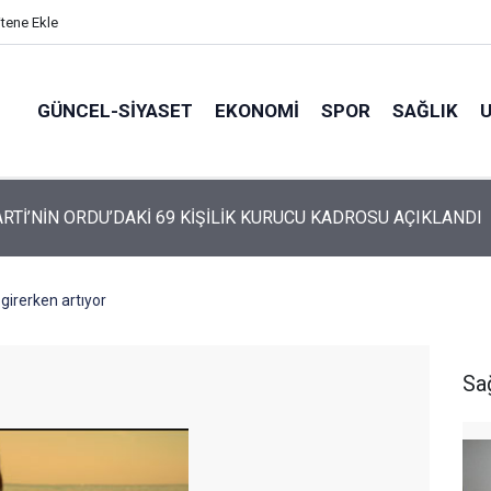
itene Ekle
GÜNCEL-SIYASET
EKONOMI
SPOR
SAĞLIK
ARTİ ALTINORDU’DA KURUCU YÖNETİMİNİ AÇIKLADI
 girerken artıyor
Sa