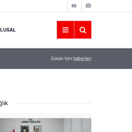
ULUSAL
09:09
ORDU ASKF’DEN İŞ DÜNYASINA AMATÖR SPO
Günün tüm
haberleri
ğlık