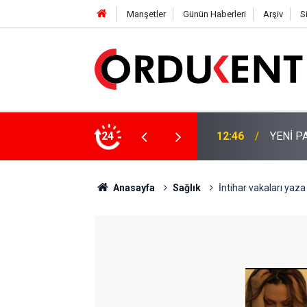
Manşetler
Günün Haberleri
Arşiv
S
 KİŞİLİK KURUCU KADROSU AÇIKLANDI
24
12:22
YENİ P
Anasayfa
Sağlık
İntihar vakaları yaza