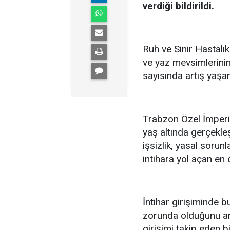
verdiği bildirildi.
Ruh ve Sinir Hastalık
ve yaz mevsimlerinin
sayısında artış yaşan
Trabzon Özel İmperi
yaş altında gerçekle
işsizlik, yasal sorunl
intihara yol açan en
İntihar girişiminde b
zorunda olduğunu anl
girişimi takip eden b