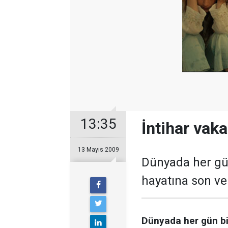
13:35
İntihar vaka
13 Mayıs 2009
Dünyada her gün
hayatına son verd
Dünyada her gün bin