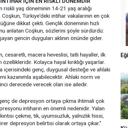
 İNTİHAR İÇİN EN RİSKLİ DÖNEMDİR
 en riskli yaş döneminin 14-21 yaş aralığı
 Coşkun, Türkiye'deki intihar vakalarının en çok
üğüne dikkat çekti. Gençlik döneminin hızlı
u anlatan Coşkun, sözlerini şöyle sürdürdü:
şayan gencin duyguları aklının önünde gider.
, cesaretli, macera heveslisi, tatlı hayaller, ilk
Eğ
özellikleridir. Kolayca hayal kırıklığı yaşarlar.
na içerisindeki genç, duygusal desteğe ve ahlaki
i kazanımla aşabilecektir. Ahlaki norm ve
inci derecede verecek olan ise ailedir.
 genç de depresyon ortaya çıkma ihtimali çok
epresyonu intiharın en önemli nedenidir. Yalan
kıntısı çekme, tik, uyumsuzluk, yalnızlık hissi,
 birer depresyon belirtisi olarak ortaya çıkar."