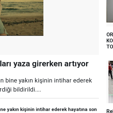
OR
KO
TO
ları yaza girerken artıyor
 bine yakın kişinin intihar ederek
iği bildirildi....
e yakın kişinin intihar ederek hayatına son
Re