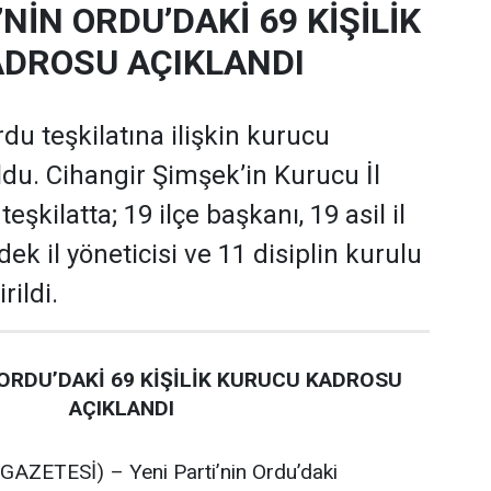
’NİN ORDU’DAKİ 69 KİŞİLİK
DROSU AÇIKLANDI
rdu teşkilatına ilişkin kurucu
oldu. Cihangir Şimşek’in Kurucu İl
şkilatta; 19 ilçe başkanı, 19 asil il
dek il yöneticisi ve 11 disiplin kurulu
rildi.
 ORDU’DAKİ 69 KİŞİLİK KURUCU KADROSU
AÇIKLANDI
ZETESİ) – Yeni Parti’nin Ordu’daki