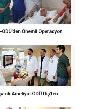
-ODÜ'den Önemli Operasyon
şarılı Ameliyat ODÜ Diş'ten