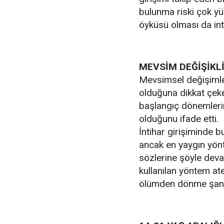
bulunma riski çok yüks
öyküsü olması da int
MEVSİM DEĞİŞİKLİ
Mevsimsel değişimleri
olduğuna dikkat çeke
başlangıç dönemlerin
olduğunu ifade etti.
İntihar girişiminde b
ancak en yaygın yönt
sözlerine şöyle deva
kullanılan yöntem ate
ölümden dönme şans