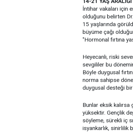
14-21 YAŞ ARALIĞI
İntihar vakaları için
olduğunu belirten Dr.
15 yaşlarında görüld
büyüme çağı olduğun
"Hormonal fırtına ya
Heyecanlı, riski seven
sevgililer bu dönemin 
Böyle duygusal fırtı
norma sahipse dönem
duygusal desteği bir
Bunlar eksik kalırsa
yüksektir. Gençlik d
söyleme, sürekli iç sı
isyankarlık, sinirlilik