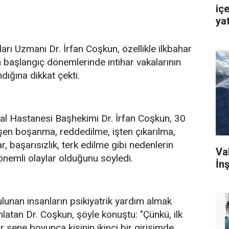
içe
ya
ları Uzmanı Dr. İrfan Coşkun, özellikle ilkbahar
 başlangıç dönemlerinde intihar vakalarının
dığına dikkat çekti.
al Hastanesi Başhekimi Dr. İrfan Coşkun, 30
şen boşanma, reddedilme, işten çıkarılma,
ar, başarısızlık, terk edilme gibi nedenlerin
Va
 önemli olaylar olduğunu söyledi.
İnş
ulunan insanların psikiyatrik yardım almak
atan Dr. Coşkun, şöyle konuştu: "Çünkü, ilk
ir sene boyunca kişinin ikinci bir girişimde