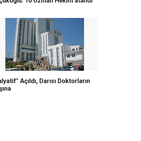
çükoğlu: 10 Uzman Hekim atandı
lyatif" Açıldı, Darısı Doktorların
şına