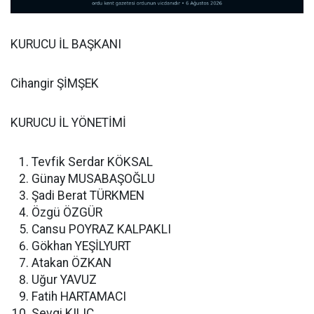
KURUCU İL BAŞKANI
Cihangir ŞİMŞEK
KURUCU İL YÖNETİMİ
Tevfik Serdar KÖKSAL
Günay MUSABAŞOĞLU
Şadi Berat TÜRKMEN
Özgü ÖZGÜR
Cansu POYRAZ KALPAKLI
Gökhan YEŞİLYURT
Atakan ÖZKAN
Uğur YAVUZ
Fatih HARTAMACI
Sevgi KILIÇ