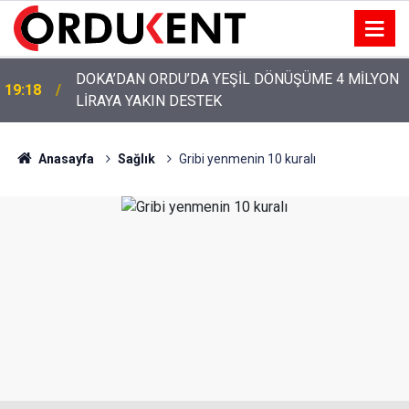
YENİ PARTİ’NİN ORDU’DAKİ 69 KİŞİLİK KURUCU
12:46
KADROSU AÇIKLANDI
Anasayfa
Sağlık
Gribi yenmenin 10 kuralı