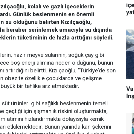
içe
zılçaoğlu, kolalı ve gazlı içeceklerin
ya
yardı. Günlük beslenmenin en önemli
in su olduğunu belirten Kızılçaoğlu,
yla beraber serinlemek amacıyla su dışında
eklerin tüketiminin de hızla arttığını söyledi.
klerin, hazır meyve sularının, soğuk çay gibi
dece boş enerji alımına neden olduğunu, bunun
 artırdığını belirtti. Kızılçaoğlu, "Türkiye'de son
en obezite özellikle çocuklarda ve gelişme
büyük bir tehlike arz etmektedir.
Va
İnş
 süt ürünleri gibi sağlıklı beslenmenin temeli
ne geçtiği için şişmanlık riskini oluşturmakta,
m atımını hızlandırmakta dolayısıyla kemik
an etkilemektedir. Bunun yanında kan şekerini