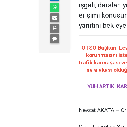
işgali, daralan 
erişimi konusun
yanıtını bekleye
OTSO Başkanı Leven
korunmasını iste
trafik karmaşası ve
ne alakası olduğ
YUH ARTIK! KA
Nevzat AKATA – Ord
Ordu Ticaret ve San