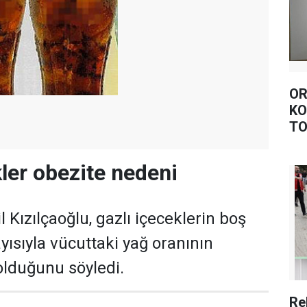
OR
KO
TO
kler obezite nedeni
l Kızılçaoğlu, gazlı içeceklerin boş
ayısıyla vücuttaki yağ oranının
olduğunu söyledi.
Re