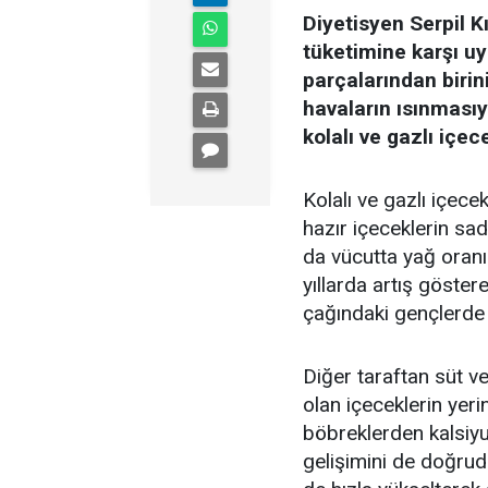
Diyetisyen Serpil Kı
tüketimine karşı u
parçalarından birin
havaların ısınması
kolalı ve gazlı içec
Kolalı ve gazlı içece
hazır içeceklerin sa
da vücutta yağ oranını
yıllarda artış göster
çağındaki gençlerde 
Diğer taraftan süt ve
olan içeceklerin yeri
böbreklerden kalsiyu
gelişimini de doğrud