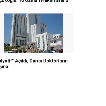
çükoğlu: 10 Uzman Hekim atandı
lyatif" Açıldı, Darısı Doktorların
şına