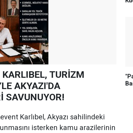
Kü
 KARLIBEL, TURİZM
"Pa
Ba
LE AKYAZI'DA
Rİ SAVUNUYOR!
vent Karlıbel, Akyazı sahilindeki
runmasını isterken kamu arazilerinin