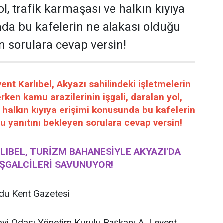
yol, trafik karmaşası ve halkın kıyıya
da bu kafelerin ne alakası olduğu
n sorulara cevap versin!
t Karlıbel, Akyazı sahilindeki işletmelerin
rken kamu arazilerinin işgali, daralan yol,
 halkın kıyıya erişimi konusunda bu kafelerin
u yanıtını bekleyen sorulara cevap versin!
RLIBEL, TURİZM BAHANESİYLE AKYAZI'DA
IŞGALCİLERİ SAVUNUYOR!
u Kent Gazetesi
ayi Odası Yönetim Kurulu Başkanı A. Levent