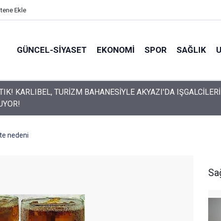
itene Ekle
GÜNCEL-SIYASET
EKONOMI
SPOR
SAĞLIK
UN HAFTALIK GÜVENLİK RAPORU AÇIKLANDI
ite nedeni
Sa