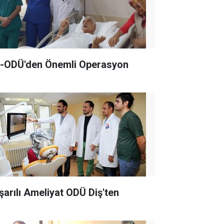
-ODÜ'den Önemli Operasyon
şarılı Ameliyat ODÜ Diş'ten