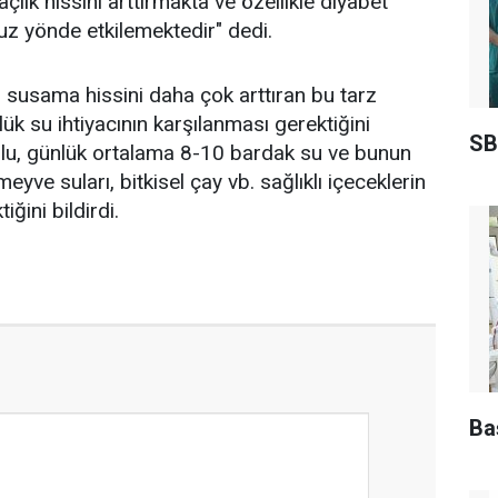
açlık hissini arttırmakta ve özellikle diyabet
uz yönde etkilemektedir" dedi.
 susama hissini daha çok arttıran bu tarz
lük su ihtiyacının karşılanması gerektiğini
SB
ğlu, günlük ortalama 8-10 bardak su ve bunun
eyve suları, bitkisel çay vb. sağlıklı içeceklerin
iğini bildirdi.
Ba