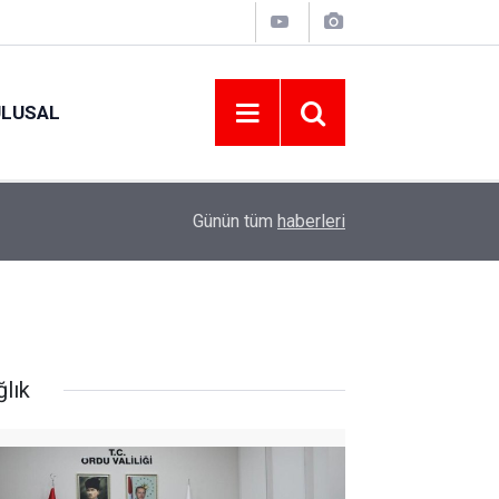
ULUSAL
10:46
15-16 AĞUSTOS 2026 TARİHLERİNDE GERÇEK
Günün tüm
haberleri
ğlık