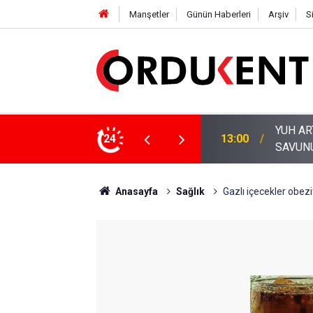
Manşetler
Günün Haberleri
Arşiv
S
24
11:53
ORDU’N
Anasayfa
Sağlık
Gazlı içecekler obez