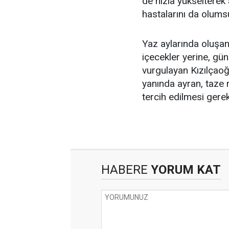
de hızla yükselterek 
hastalarını da olums
Yaz aylarında oluşan
içecekler yerine, gün
vurgulayan Kızılçao
yanında ayran, taze m
tercih edilmesi gerekt
HABERE
YORUM KAT