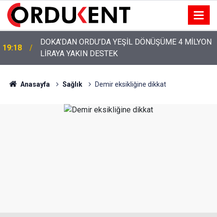
YENİ PARTİ’NİN ORDU’DAKİ 69 KİŞİLİK KURUCU
12:46
KADROSU AÇIKLANDI
Anasayfa
Sağlık
Demir eksikliğine dikkat