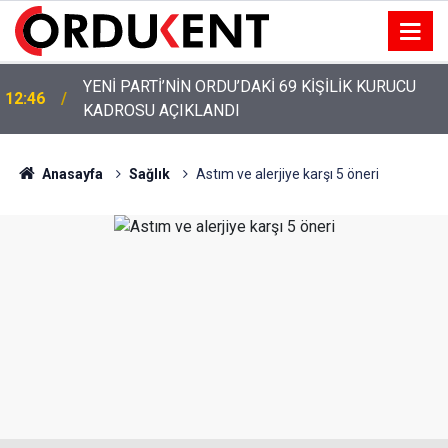
YENİ PARTİ’NİN ORDU’DAKİ 69 KİŞİLİK KURUCU
12:46
KADROSU AÇIKLANDI
YENİ PARTİ ALTINORDU’DA KURUCU YÖNETİMİNİ
12:22
AÇIKLADI
Anasayfa
Sağlık
Astım ve alerjiye karşı 5 öneri