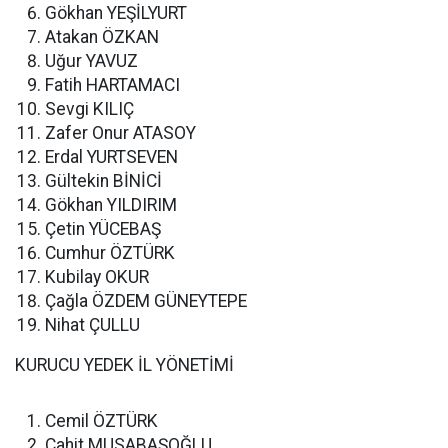
Gökhan YEŞİLYURT
Atakan ÖZKAN
Uğur YAVUZ
Fatih HARTAMACI
Sevgi KILIÇ
Zafer Onur ATASOY
Erdal YURTSEVEN
Gültekin BİNİCİ
Gökhan YILDIRIM
Çetin YÜCEBAŞ
Cumhur ÖZTÜRK
Kubilay OKUR
Çağla ÖZDEM GÜNEYTEPE
Nihat ÇULLU
KURUCU YEDEK İL YÖNETİMİ
Cemil ÖZTÜRK
Cahit MUSABAŞOĞLU