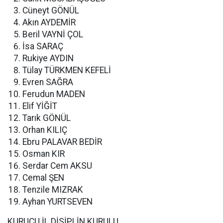
Cüneyt GÖNÜL
Akın AYDEMİR
Beril VAYNİ ÇOL
İsa SARAÇ
Rukiye AYDIN
Tülay TÜRKMEN KEFELİ
Evren SAĞRA
Ferudun MADEN
Elif YİĞİT
Tarık GÖNÜL
Orhan KILIÇ
Ebru PALAVAR BEDİR
Osman KIR
Serdar Cem AKSU
Cemal ŞEN
Tenzile MIZRAK
Ayhan YURTSEVEN
KURUCU İL DİSİPLİN KURULU