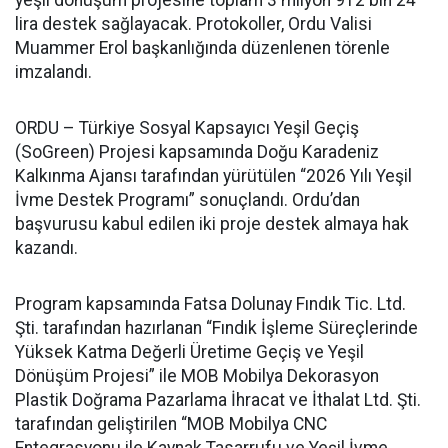
yeşil dönüşüm projesine toplam 3 milyon 912 bin 24
lira destek sağlayacak. Protokoller, Ordu Valisi
Muammer Erol başkanlığında düzenlenen törenle
imzalandı.
ORDU – Türkiye Sosyal Kapsayıcı Yeşil Geçiş
(SoGreen) Projesi kapsamında Doğu Karadeniz
Kalkınma Ajansı tarafından yürütülen “2026 Yılı Yeşil
İvme Destek Programı” sonuçlandı. Ordu’dan
başvurusu kabul edilen iki proje destek almaya hak
kazandı.
Program kapsamında Fatsa Dolunay Fındık Tic. Ltd.
Şti. tarafından hazırlanan “Fındık İşleme Süreçlerinde
Yüksek Katma Değerli Üretime Geçiş ve Yeşil
Dönüşüm Projesi” ile MOB Mobilya Dekorasyon
Plastik Doğrama Pazarlama İhracat ve İthalat Ltd. Şti.
tarafından geliştirilen “MOB Mobilya CNC