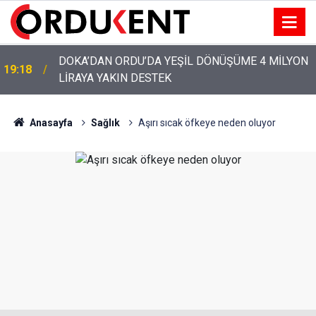
YENİ PARTİ’NİN ORDU’DAKİ 69 KİŞİLİK KURUCU
12:46
KADROSU AÇIKLANDI
Anasayfa
Sağlık
Aşırı sıcak öfkeye neden oluyor