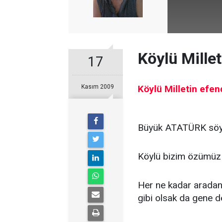
Köylü Millet
17
Kasım 2009
Köylü Milletin efend
Büyük ATATÜRK söyl
Köylü bizim özümüz ol
Her ne kadar arada
gibi olsak da gene de