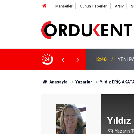
Manşetler
Günün Haberleri
Arşiv
S
İÇİN KALICI ÇÖZÜM ÇAĞRISI
24
12:46
YENİ P
Anasayfa
Yazarlar
Yıldız ERİŞ AKAT
Yıldı
Yazarın T