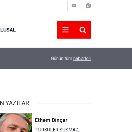
ULUSAL
12:22
YENİ PARTİ ALTINORDU’DA KURUCU YÖNETİMİ
Günün tüm
haberleri
N YAZILAR
Ethem
Dinçer
‘TÜRKÜLER SUSMAZ,