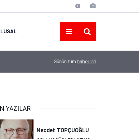
ULUSAL
11:53
ORDU’NUN HAFTALIK GÜVENLİK RAPORU AÇI
Günün tüm
haberleri
N YAZILAR
Necdet
TOPÇUOĞLU