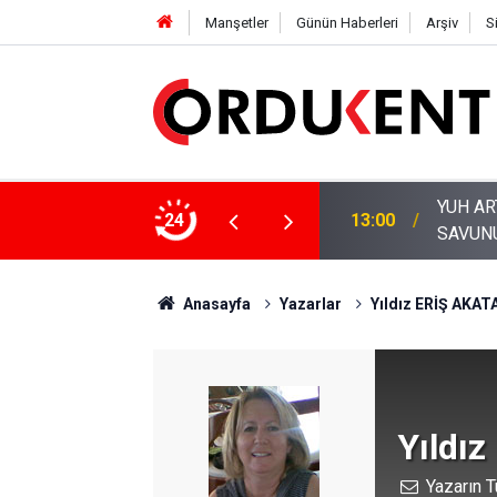
Manşetler
Günün Haberleri
Arşiv
S
YUH ARTIK! KARLIBEL, TURİZM BAHANESİYLE
LARIN NASIL BELİRLENDİĞİNE BAKIN”
24
13:00
SAVUN
Anasayfa
Yazarlar
Yıldız ERİŞ AKAT
Yıldı
Yazarın T