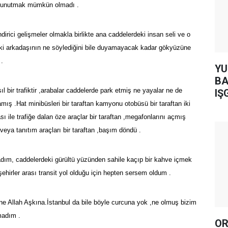
ini unutmak mümkün olmadı .
irici gelişmeler olmakla birlikte ana caddelerdeki insan seli ve o
aki arkadaşının ne söylediğini bile duyamayacak kadar gökyüzüne
 .
YUH AR
BA
l bir trafiktir ,arabalar caddelerde park etmiş ne yayalar ne de
IŞ
ış .Hat minibüsleri bir taraftan kamyonu otobüsü bir taraftan iki
ı ile trafiğe dalan öze araçlar bir taraftan ,megafonlarını açmış
veya tanıtım araçları bir taraftan ,başım döndü .
dım, caddelerdeki gürültü yüzünden sahile kaçıp bir kahve içmek
şehirler arası transit yol olduğu için hepten sersem oldum .
e Allah Aşkına.İstanbul da bile böyle curcuna yok ,ne olmuş bizim
madım .
OR