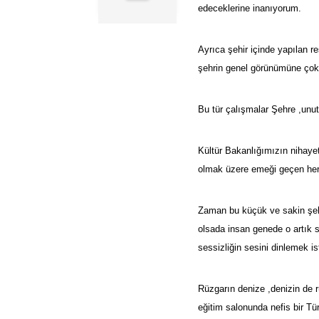
edeceklerine inanıyorum.
Ayrıca şehir içinde yapılan r
şehrin genel görünümüne çok 
Bu tür çalışmalar Şehre ,unut
Kültür Bakanlığımızın nihaye
olmak üzere emeği geçen her
Zaman bu küçük ve sakin şehr
olsada insan genede o artık 
sessizliğin sesini dinlemek ist
Rüzgarın denize ,denizin de r
eğitim salonunda nefis bir T