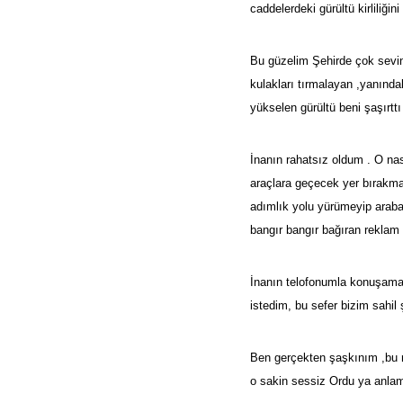
caddelerdeki gürültü kirliliğ
Bu güzelim Şehirde çok sevind
kulakları tırmalayan ,yanınd
yükselen gürültü beni şaşırttı
İnanın rahatsız oldum . O nası
araçlara geçecek yer bırakmam
adımlık yolu yürümeyip arabas
bangır bangır bağıran reklam 
İnanın telofonumla konuşama
istedim, bu sefer bizim sahil 
Ben gerçekten şaşkınım ,bu n
o sakin sessiz Ordu ya anla