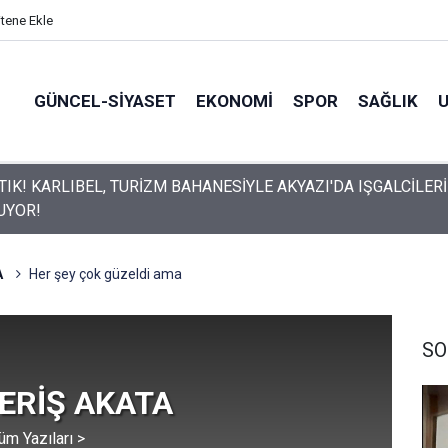
itene Ekle
GÜNCEL-SIYASET
EKONOMI
SPOR
SAĞLIK
 AKYAZI'DA IŞGALCİLERİ
UYOR!
A
Her şey çok güzeldi ama
SO
z ERİŞ AKATA
üm Yazıları >