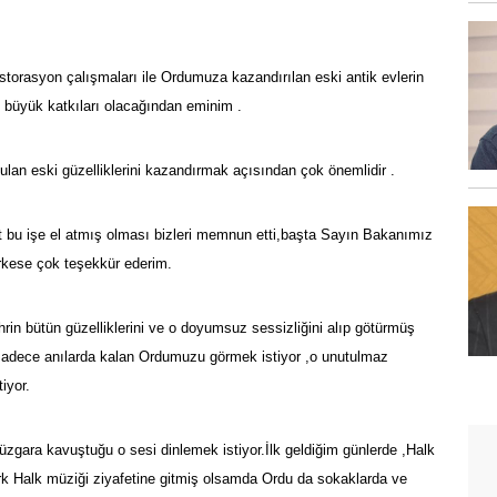
estorasyon çalışmaları ile Ordumuza kazandırılan eski antik evlerin
büyük katkıları olacağından eminim .
ulan eski güzelliklerini kazandırmak açısından çok önemlidir .
t bu işe el atmış olması bizleri memnun etti,başta Sayın Bakanımız
kese çok teşekkür ederim.
in bütün güzelliklerini ve o doyumsuz sessizliğini alıp götürmüş
sadece anılarda kalan Ordumuzu görmek istiyor ,o unutulmaz
iyor.
üzgara kavuştuğu o sesi dinlemek istiyor.İlk geldiğim günlerde ,Halk
ürk Halk müziği ziyafetine gitmiş olsamda Ordu da sokaklarda ve