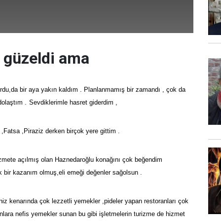
 güzeldi ama
rdu,da bir aya yakın kaldım . Planlanmamış bir zamandı , çok da
olaştım .
Sevdiklerimle hasret giderdim ,
,Fatsa ,Piraziz derken birçok yere gittim .
zmete açılmış olan Haznedaroğlu konağını çok beğendim
k bir kazanım olmuş,eli emeği değenler sağolsun .
z kenarında çok lezzetli yemekler ,pideler yapan restoranları çok
lara nefis yemekler sunan bu gibi işletmelerin turizme de hizmet