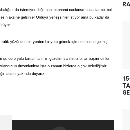
RA
abalığını da istemiyor değil hani ekonomi canlansın insanlar bol bol
mesin aksine gelsinler Orduya yerleşsinler istiyor ama bu kadar da
ürüyor.
trafik yüzünden bir yerden bir yere gitmek işkence haline gelmiş .
n şu dere yolu tamamlanır o güzelim sahilimiz biraz başını dinler
pılandırılıp düzenlenirse işte o zaman bizlerde o çok özlediğimiz
ğin sesini yakında duyarız .
15
TA
GE