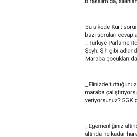
bırakalım da, silâhla
Bu ülkede Kürt sorun
bazı soruları cevapl
_Türkiye Parlamentos
Şeyh, Şıh gibi adlan
Maraba çocukları da M
_Elinizde tuttuğunuz
maraba çalıştırıyor
veriyorsunuz? SGK 
_Egemenliğiniz altın
altında ne kadar ha