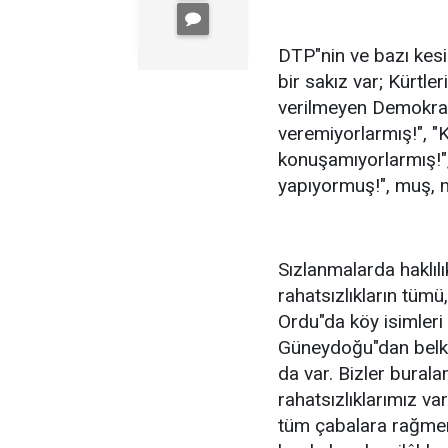
DTP"nin ve bazı kesi
bir sakız var; Kürtle
verilmeyen Demokratik
veremiyorlarmış!", "Kö
konuşamıyorlarmış!",
yapıyormuş!", muş, 
Sızlanmalarda haklıl
rahatsızlıkların tümü
Ordu"da köy isimleri
Güneydoğu"dan belki 
da var. Bizler bural
rahatsızlıklarımız va
tüm çabalara rağmen 