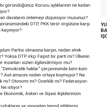
bi göründüğünüz Korucu aylıklarının ne kadarı
iyor?
, kan davalarını önlemeyi düşünüyor musunuz?
i görünümündeki DTP, PKK terör örgütüne karşı
YUH AR
 kaçınıyor?
BA
IŞ
plum Partisi olmasına karşın, neden etnik
z? Yoksa DTP ırkçı Faşist bir parti mi? Ülkenin
r insanları sizleri ilgilendirmiyor mu?
"Demokratik haklar" çerçevesinde kem-küm
r? Asıl amacını neden ortaya koymuyor? Ne
ak mı? Otonomi mi? Özerklik mi? Federasyon-
Ne istiyor?
 Ekonomik, Askeri ve Siyasi ilişkilerinizin
ruduklarını ve siyaseten temsil ettiklerini