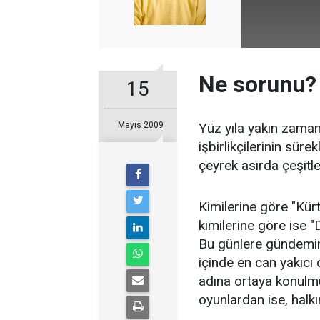
Ne sorunu?
15
Mayıs 2009
Yüz yıla yakın zaman
işbirlikçilerinin sür
çeyrek asırda çeşitl
Kimilerine göre "Kür
kimilerine göre ise 
Bu günlere gündemimi
içinde en can yakıcı o
adına ortaya konulmu
oyunlardan ise, halkı