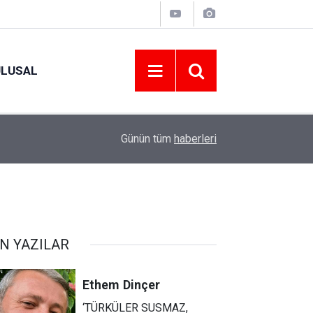
ULUSAL
09:09
ORDU ASKF’DEN İŞ DÜNYASINA AMATÖR SPO
Günün tüm
haberleri
N YAZILAR
Ethem
Dinçer
‘TÜRKÜLER SUSMAZ,