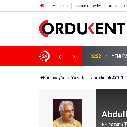
Manşetler
Günün Haberleri
Arşiv
S
 KİŞİLİK KURUCU KADROSU AÇIKLANDI
24
12:22
YENİ P
Anasayfa
Yazarlar
Abdullah AYDIN
Abdul
Yazarın T