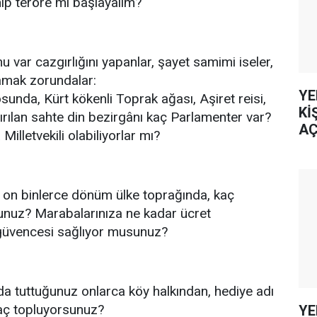
nıp teröre mi başlayalım?
u var cazgırlığını yapanlar, şayet samimi iseler,
amak zorundalar:
YE
unda, Kürt kökenli Toprak ağası, Aşiret reisi,
Kİ
dırılan sahte din bezirgânı kaç Parlamenter var?
AÇ
illetvekili olabiliyorlar mı?
 on binlerce dönüm ülke toprağında, kaç
sunuz? Marabalarınıza ne kadar ücret
güvencesi sağlıyor musunuz?
da tuttuğunuz onlarca köy halkından, hediye adı
raç topluyorsunuz?
YE