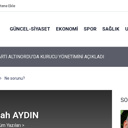
itene Ekle
GÜNCEL-SIYASET
EKONOMI
SPOR
SAĞLIK
ARTİ ALTINORDU’DA KURUCU YÖNETİMİNİ AÇIKLADI
Ne sorunu?
SO
lah AYDIN
üm Yazıları >