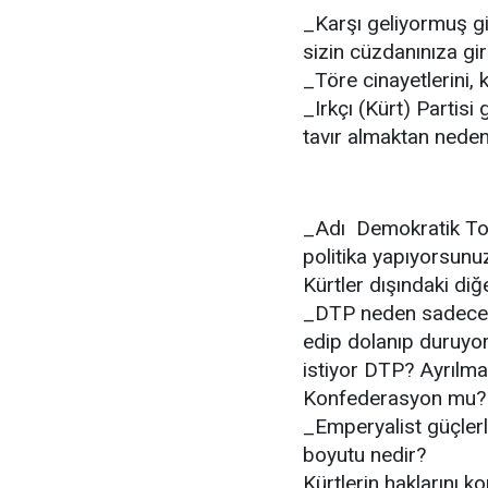
_Karşı geliyormuş gi
sizin cüzdanınıza gir
_Töre cinayetlerini
_Irkçı (Kürt) Partis
tavır almaktan neden
_Adı  Demokratik To
politika yapıyorsunu
Kürtler dışındaki diğe
_DTP neden sadece 
edip dolanıp duruyo
istiyor DTP? Ayrılm
Konfederasyon mu? 
_Emperyalist güçlerle
boyutu nedir?
Kürtlerin haklarını ko