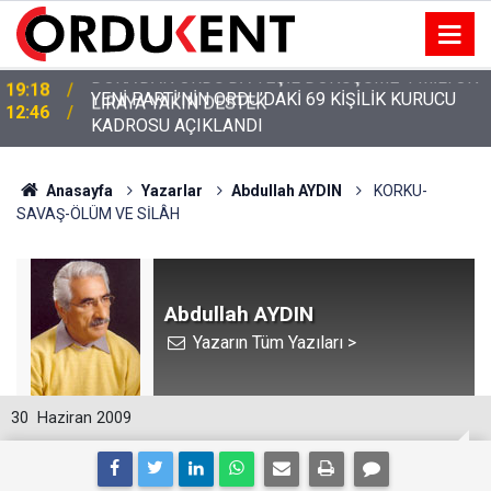
YENİ PARTİ’NİN ORDU’DAKİ 69 KİŞİLİK KURUCU
12:46
KADROSU AÇIKLANDI
Anasayfa
Yazarlar
Abdullah AYDIN
KORKU-
SAVAŞ-ÖLÜM VE SİLÂH
Abdullah AYDIN
Yazarın Tüm Yazıları >
30
Haziran 2009