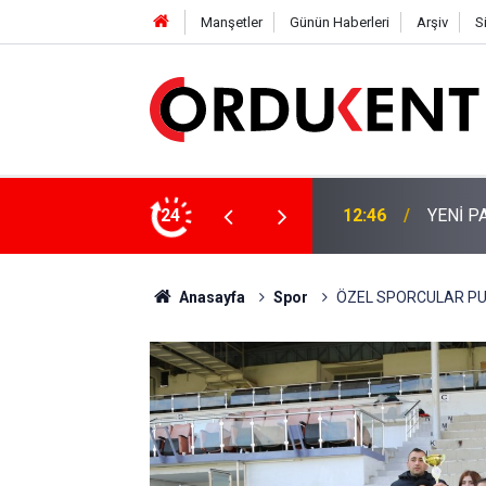
Manşetler
Günün Haberleri
Arşiv
S
 KİŞİLİK KURUCU KADROSU AÇIKLANDI
24
12:22
YENİ P
Anasayfa
Spor
ÖZEL SPORCULAR PU