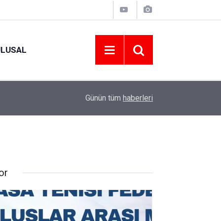
ULUSAL
09:09
ORDU ASKF’DEN İŞ DÜNYASINA AMATÖR SPO
Günün tüm
haberleri
or