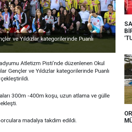
SAVA
Bİ
'T
çler ve Yıldızlar kategorilerinde Puanlı
tadyumu Atletizm Pisti’nde düzenlenen Okul
ar Gençler ve Yıldızlar kategorilerinde Puanlı
çekleştirildi.
akaları 300m -400m koşu, uzun atlama ve gülle
ekleşti.
OR
MÜ
orculara madalya takdim edildi.