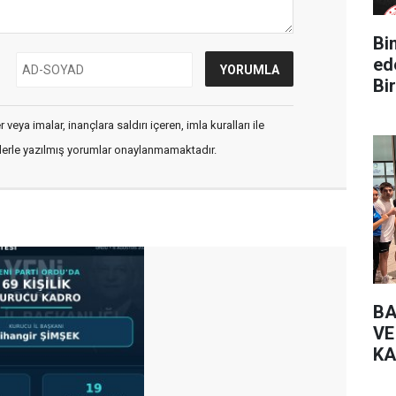
Bin Yüz 
ed
Bir
veya imalar, inançlara saldırı içeren, imla kuralları ile
flerle yazılmış yorumlar onaylanmamaktadır.
BA
VE
KA