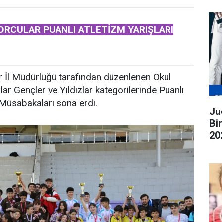
ORCULAR PUANLI ATLETİZM YARIŞLARI
r İl Müdürlüğü tarafından düzenlenen Okul
ar Gençler ve Yıldızlar kategorilerinde Puanlı
ği Müsabakaları sona erdi.
Judo G
Bi
20
ge