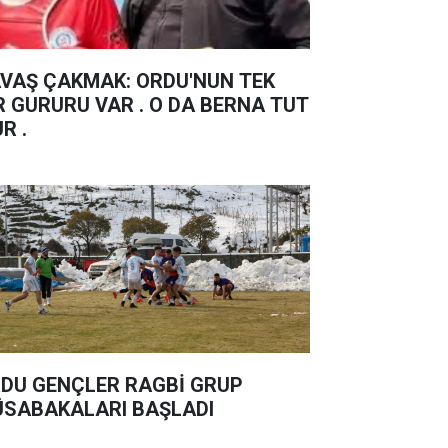
Ş ÇAKMAK: ORDU'NUN TEK
R GURURU VAR . O DA BERNA TUT
UR .
DU GENÇLER RAGBİ GRUP
SABAKALARI BAŞLADI