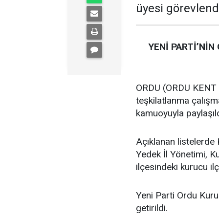
üyesi görevlendi
YENİ PARTİ’NİN
ORDU (ORDU KENT GA
teşkilatlanma çalış
kamuoyuyla paylaşıld
Açıklanan listelerde 
Yedek İl Yönetimi, K
ilçesindeki kurucu ilç
Yeni Parti Ordu Kuru
getirildi.