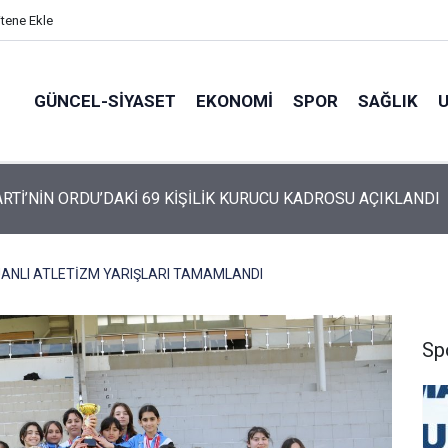
itene Ekle
GÜNCEL-SIYASET
EKONOMI
SPOR
SAĞLIK
ARTİ ALTINORDU’DA KURUCU YÖNETİMİNİ AÇIKLADI
ANLI ATLETİZM YARIŞLARI TAMAMLANDI
Sp