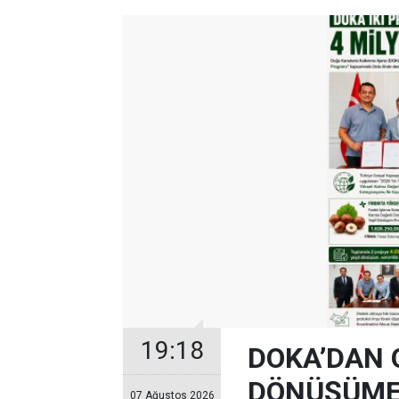
19:18
DOKA’DAN 
DÖNÜŞÜME 
07 Ağustos 2026