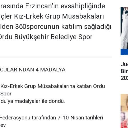
arasında Erzincan’ın evsahipliğinde
ler Kız-Erkek Grup Müsabakaları
ilden 360sporcunun katılım sağladığı
rdu Büyükşehir Belediye Spor
Judo G
CULARINDAN 4 MADALYA
Bi
20
ge
Kız-Erkek Grup Müsabakalarına katılan Ordu
 Spor
du’ya madalyalar ile döndü.
ederasyonu tarafından 7-10 Nisan tarihleri
 ev