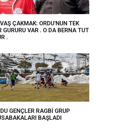
Ş ÇAKMAK: ORDU'NUN TEK
R GURURU VAR . O DA BERNA TUT
UR .
DU GENÇLER RAGBİ GRUP
SABAKALARI BAŞLADI