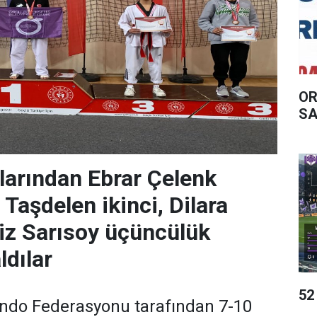
OR
SA
arından Ebrar Çelenk
n Taşdelen ikinci, Dilara
niz Sarısoy üçüncülük
ldılar
52
ndo Federasyonu tarafından 7-10