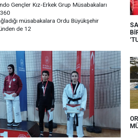
ndo Gençler Kız-Erkek Grup Müsabakaları
 360
ağladığı müsabakalara Ordu Büyükşehir
SAVA
bünden de 12
Bİ
'T
OR
MÜ