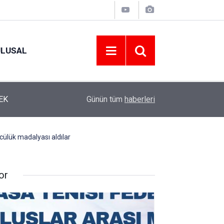
ULUSAL
12:22
YENİ PARTİ ALTINORDU’DA KURUCU YÖNETİMİ
Günün tüm
haberleri
ncülük madalyası aldılar
or