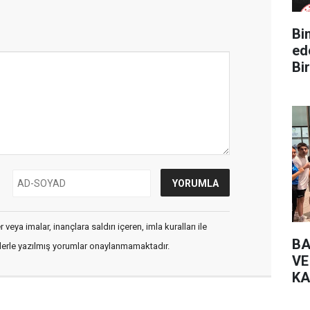
Bin Yüz 
ed
Bir
veya imalar, inançlara saldırı içeren, imla kuralları ile
BA
flerle yazılmış yorumlar onaylanmamaktadır.
VE
KA