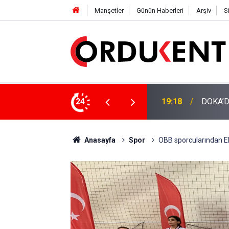
Manşetler
Günün Haberleri
Arşiv
S
NÜŞÜME 4 MİLYON LİRAYA YAKIN DESTEK
24
12:46
YENİ P
Anasayfa
Spor
OBB sporcularından Ebr