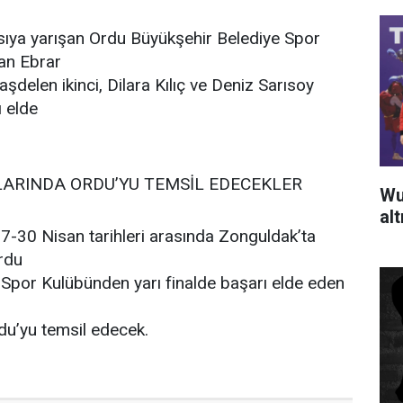
ıya yarışan Ordu Büyükşehir Belediye Spor
an Ebrar
Taşdelen ikinci, Dilara Kılıç ve Deniz Sarısoy
 elde
ARINDA ORDU’YU TEMSİL EDECEKLER
Wu
al
7-30 Nisan tarihleri arasında Zonguldak’ta
Ordu
 Spor Kulübünden yarı finalde başarı elde eden
u’yu temsil edecek.