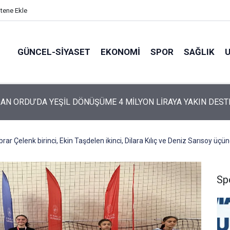
itene Ekle
GÜNCEL-SIYASET
EKONOMI
SPOR
SAĞLIK
ARTİ’NİN ORDU’DAKİ 69 KİŞİLİK KURUCU KADROSU AÇIKLANDI
ar Çelenk birinci, Ekin Taşdelen ikinci, Dilara Kılıç ve Deniz Sarısoy üçü
Sp