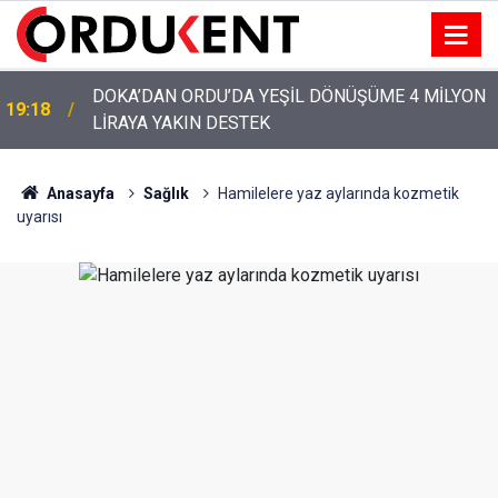
YENİ PARTİ’NİN ORDU’DAKİ 69 KİŞİLİK KURUCU
12:46
KADROSU AÇIKLANDI
Anasayfa
Sağlık
Hamilelere yaz aylarında kozmetik
uyarısı