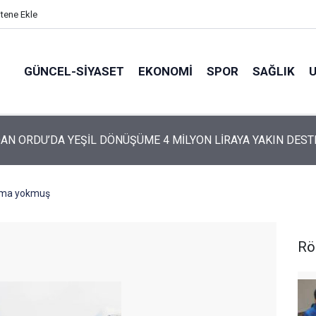
itene Ekle
GÜNCEL-SIYASET
EKONOMI
SPOR
SAĞLIK
ARTİ’NİN ORDU’DAKİ 69 KİŞİLİK KURUCU KADROSU AÇIKLANDI
yma yokmuş
Rö