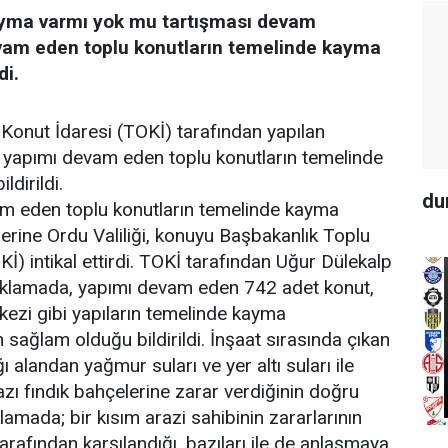
yma varmı yok mu tartışması devam
vam eden toplu konutların temelinde kayma
di.
onut İdaresi (TOKİ) tarafından yapılan
 yapımı devam eden toplu konutların temelinde
dirildi.
du
m eden toplu konutların temelinde kayma
erine Ordu Valiliği, konuyu Başbakanlık Toplu
İ) intikal ettirdi. TOKİ tarafından Uğur Dülekalp
çıklamada, yapımı devam eden 742 adet konut,
rkezi gibi yapıların temelinde kayma
 sağlam olduğu bildirildi. İnşaat sırasında çıkan
ı alandan yağmur suları ve yer altı suları ile
zı fındık bahçelerine zarar verdiğinin doğru
klamada; bir kısım arazi sahibinin zararlarının
arafından karşılandığı, bazıları ile de anlaşmaya