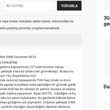
3G
veya imalar, inançlara saldırı içeren, imla kuralları ile
ge
flerle yazılmış yorumlar onaylanmamaktadır.
Mart 2008 Cumartesi 06:23
N DİKKATİNE:
gulama kapsamında 137 adet Konutun satışa
aklaşık olara bir yıldan beri görmekteyiz. Acaba bu
mıyor. Hiç düşündünüz mü?
elinde ve konut piyasasında TOKİ hep örnek ve öncü
a yapılan konutların nasıl yapıldığını bir görmek gerek.
Du
örnek blok'tan bir daireye ön şartsız, kurasız ve seçme
 aydır ödeme yapıyorum. Ayda 929 YTL. ödediğim ve bu
 lüks bir yanını bulamadım. Bu günlerde belkide bitme
reye girdiğime çok pişmanım. Ordunun yaklaşık 5 KM.
 cazibeli olacağını düşündüğüm dairenin tabanına