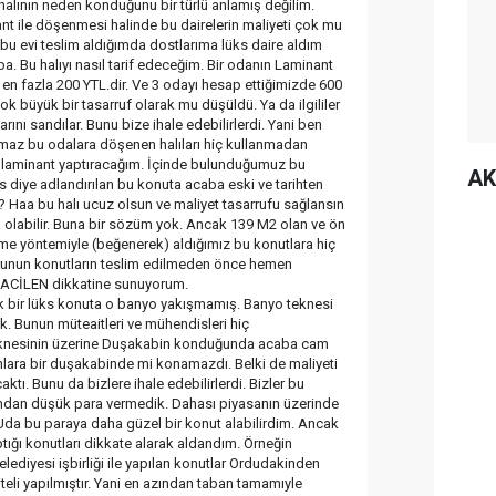
r halının neden konduğunu bir türlü anlamış değilim.
t ile döşenmesi halinde bu dairelerin maliyeti çok mu
 bu evi teslim aldığımda dostlarıma lüks daire aldım
a. Bu halıyı nasıl tarif edeceğim. Bir odanın Laminant
en fazla 200 YTL.dir. Ve 3 odayı hesap ettiğimizde 600
k büyük bir tasarruf olarak mu düşüldü. Ya da ilgililer
nı sandılar. Bunu bize ihale edebilirlerdi. Yani ben
 almaz bu odalara döşenen halıları hiç kullanmadan
laminant yaptıracağım. İçinde bulunduğumuz bu
AK
s diye adlandırılan bu konuta acaba eski ve tarihten
? Haa bu halı ucuz olsun ve maliyet tasarrufu sağlansın
 olabilir. Buna bir sözüm yok. Ancak 139 M2 olan ve ön
çme yöntemiyle (beğenerek) aldığımız bu konutlara hiç
unun konutların teslim edilmeden önce hemen
n ACİLEN dikkatine sunuyorum.
lik bir lüks konuta o banyo yakışmamış. Banyo teknesi
k. Bunun müteaitleri ve mühendisleri hiç
knesinin üzerine Duşakabin konduğunda acaba cam
unlara bir duşakabinde mi konamazdı. Belki de maliyeti
ktı. Bunu da bizlere ihale edebilirlerdi. Bizler bu
ından düşük para vermedik. Dahası piyasanın üzerinde
da bu paraya daha güzel bir konut alabilirdim. Ancak
tığı konutları dikkate alarak aldandım. Örneğin
ediyesi işbirliği ile yapılan konutlar Ordudakinden
teli yapılmıştır. Yani en azından taban tamamıyle