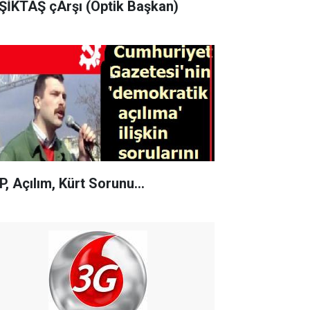
ŞİKTAŞ çArşı (Optik Başkan)
P, Açılım, Kürt Sorunu...