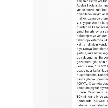
serilen basit ve adi bi
Acaba 3 odanın laminan
yükselecekti. Yani ben
diyebilecek miyim acab
maliyeti zannediyorum 
YTL. yapar. Acaba bu ço
bundan ne kazanacakları
şimdi bu sıfır evi alır
sökeceğim ve yeniden 
teknolojik ortamda lük
kalma halı niçin kondu
diye Sosyal konutlarda
şartsız, kurasız ve se
be yakışmamış. Bu sor
çözülmesi için Tokini
İkinci olarak; 139 M2'
acaba nasıl kullanılaca
düşündülermi? Duş te
nasıl açılacak. Yani b
100 YTL. Civarında olaca
konutlara piyasa fiyat
ödedik. Yani ben ORDU
TOKİnin daha önce yap
Samsunda Toki Gazi Bel
daha ucuz ve daha kali