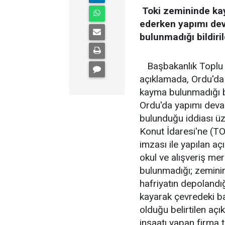
Toki zemininde ka
ederken yapımı de
bulunmadığı bildiril
Başbakanlık Toplu K
açıklamada, Ordu'da
kayma bulunmadığı bil
Ordu'da yapımı deva
bulunduğu iddiası üz
Konut İdaresi'ne (TOK
imzası ile yapılan a
okul ve alışveriş me
bulunmadığı; zeminin
hafriyatın depolandığ
kayarak çevredeki ba
olduğu belirtilen açı
inşaatı yapan firma t