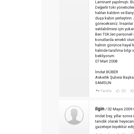
Laminant yapılmıştı. Bu
Değerlir toki yöneticile
halıları kaldırın ve B
duşa kabin yerleştirin.
göreceksiniz. İnsanlar 
satılabilmesi için yuk
Ben TSK.leri personeli
konutlarda emekli olu
halinin görünce hayal 
halinde tarafıma bilgi 
bekliyorum.
07 Mart 2008
İmdat BÜBER
Askerlik Şubesi Başkan
SAMSUN
Yanıtla
(0)
ilgin
/ 02 Mayıs 2009 
imdat bey, yıllar sonra n
tanıdık olarak heyeca
gazeteye teşekkür ed