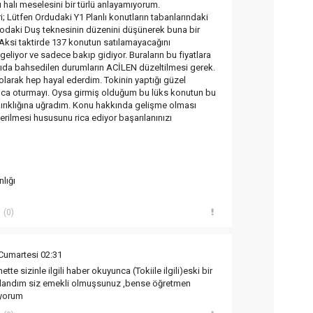
 halı meselesini bir türlü anlayamıyorum.
ri; Lütfen Ordudaki Y1 Planlı konutların tabanlarındaki
anyodaki Duş teknesinin düzenini düşünerek buna bir
 Aksi taktirde 137 konutun satılamayacağını
geliyor ve sadece bakıp gidiyor. Buraların bu fiyatlara
arıda bahsedilen durumların ACİLEN düzeltilmesi gerek.
 olarak hep hayal ederdim. Tokinin yaptığı güzel
nca oturmayı. Oysa girmiş olduğum bu lüks konutun bu
kırıklığına uğradım. Konu hakkında gelişme olması
verilmesi hususunu rica ediyor başarılanınızı
lığı
(0)
Cumartesi 02:31
ette sizinle ilgili haber okuyunca (Tokiile ilgili)eski bir
nlandım siz emekli olmuşsunuz ,bense öğretmen
iyorum