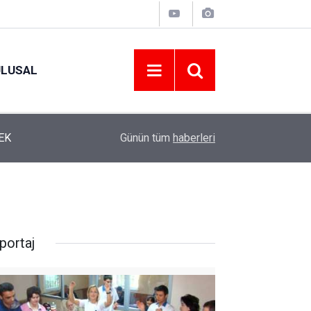
ULUSAL
12:22
YENİ PARTİ ALTINORDU’DA KURUCU YÖNETİMİ
Günün tüm
haberleri
portaj