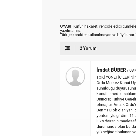
UYARI:
Küfür, hakaret, rencide edici cümleler 
yazılmamış,
Türkçe karakter kullanılmayan ve büyük har
2 Yorum
İmdat BÜBER
/ 08 
TOKİ YÖNETİCİLERİNİ
Ordu Merkez Konut Uy
sunulduğu duyurusunu y
konutlar neden satıla
Birincisi; Türkiye Gen
olmuştur. Ancak Ordu'd
Ben Y1 Blok olan yani 
yöntemiyle girdim. 11
lüks dairenin maalesef
durumunda olan bu dai
yükseğinde bulunan ve