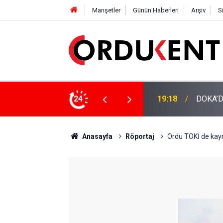
Manşetler
Günün Haberleri
Arşiv
S
NÜŞÜME 4 MİLYON LİRAYA YAKIN DESTEK
24
12:46
YENİ P
Anasayfa
Röportaj
Ordu TOKİ de ka