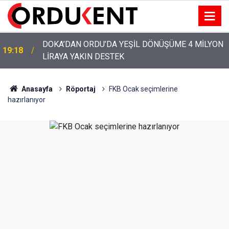
DOKA’DAN ORDU’DA YEŞİL DÖNÜŞÜME 4 MİLYON
19:18
LİRAYA YAKIN DESTEK
YENİ PARTİ’NİN ORDU’DAKİ 69 KİŞİLİK KURUCU
12:46
KADROSU AÇIKLANDI
Anasayfa
Röportaj
FKB Ocak seçimlerine
hazırlanıyor