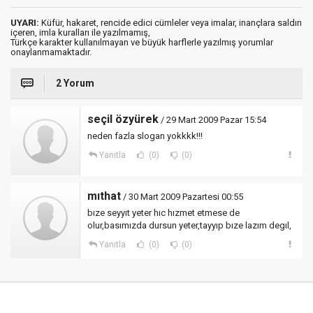
UYARI:
Küfür, hakaret, rencide edici cümleler veya imalar, inançlara saldırı
içeren, imla kuralları ile yazılmamış,
Türkçe karakter kullanılmayan ve büyük harflerle yazılmış yorumlar
onaylanmamaktadır.
2 Yorum
seçil özyürek
/ 29 Mart 2009 Pazar 15:54
neden fazla slogan yokkkk!!!
Yanıtla
(0)
(0)
mıthat
/ 30 Mart 2009 Pazartesi 00:55
bıze seyyıt yeter hıc hızmet etmese de
olur,basımızda dursun yeter,tayyıp bıze lazım degıl,
Yanıtla
(0)
(0)