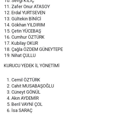
Sevgi KILIÇ
Zafer Onur ATASOY
Erdal YURTSEVEN
Gültekin BİNİCİ
Gökhan YILDIRIM
Çetin YÜCEBAŞ
Cumhur ÖZTÜRK
Kubilay OKUR
Çağla ÖZDEM GÜNEYTEPE
Nihat ÇULLU
KURUCU YEDEK İL YÖNETİMİ
Cemil ÖZTÜRK
Cahit MUSABAŞOĞLU
Cüneyt GÖNÜL
Akın AYDEMİR
Beril VAYNİ ÇOL
İsa SARAÇ