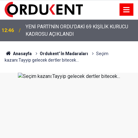
YENİ PARTİ’NİN ORDU’DAKİ 69 KİŞİLİK KURUCU
12:46
KADROSU AÇIKLANDI
YENİ PARTİ ALTINORDU’DA KURUCU YÖNETİMİNİ
12:22
AÇIKLADI
Anasayfa
Ordukent' İn Madaraları
Seçim
kazanı:Tayyip gelecek dertler bitecek...